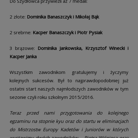
Do Szydłowca przywieźli aż 7 medali:
2 złote:
Dominika Banaszczyk i Mikołaj Bąk
2 srebrne:
Kacper Banaszczyk i Piotr Pysiak
3 brązowe:
Dominika Jankowska, Krzysztof Winecki i
Kacper Janka
Wszystkim zawodnikom gratulujemy i życzymy
kolejnych sukcesów. Był to najprawdopodobniej już
ostatni start naszych najmłodszych zawodników w tym
sezonie czyli roku szkolnym 2015/2016.
Teraz przed nami przygotowania do kolejnego
egzaminu na stopnie kyu oraz do startu w eliminacjach
do Mistrzostw Europy Kadetów i Juniorów w których
wystawimy dwóch zawodników – Piotra Wiśniosa oraz