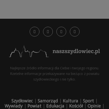
Najlepsze źródło informacji dla Ciebie i twojego regionu.
Rzetelne informacje przekazywane na bieżąco z powiatu
szydłowieckiego i nie tylko.
Szydłowiec
|
Samorząd
|
Kultura
|
Sport
|
Wywiady
|
Powiat
|
Edukacja
|
Kościół
|
Opinie
|