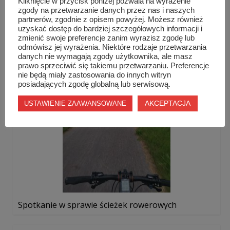
Kliknięcie w przycisk poniżej pozwala na wyrażenie
zgody na przetwarzanie danych przez nas i naszych
partnerów, zgodnie z opisem powyżej. Możesz również
Ścigali się „O Konar Dębu Czwartaka”...
uzyskać dostęp do bardziej szczegółowych informacji i
zmienić swoje preferencje zanim wyrazisz zgodę lub
odmówisz jej wyrażenia. Niektóre rodzaje przetwarzania
danych nie wymagają zgody użytkownika, ale masz
prawo sprzeciwić się takiemu przetwarzaniu. Preferencje
nie będą miały zastosowania do innych witryn
posiadających zgodę globalną lub serwisową.
AKCEPTACJA
USTAWIENIE ZAAWANSOWANE
Spotkanie w sprawie ścieżek rowerowych