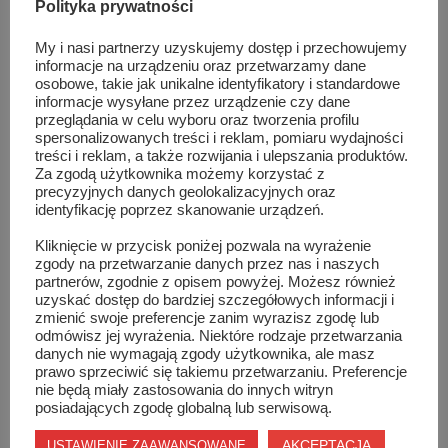
Polityka prywatności
My i nasi partnerzy uzyskujemy dostęp i przechowujemy
informacje na urządzeniu oraz przetwarzamy dane
osobowe, takie jak unikalne identyfikatory i standardowe
Dominik Furman pokazał moc!
informacje wysyłane przez urządzenie czy dane
przeglądania w celu wyboru oraz tworzenia profilu
spersonalizowanych treści i reklam, pomiaru wydajności
treści i reklam, a także rozwijania i ulepszania produktów.
Za zgodą użytkownika możemy korzystać z
precyzyjnych danych geolokalizacyjnych oraz
identyfikację poprzez skanowanie urządzeń.
Kliknięcie w przycisk poniżej pozwala na wyrażenie
zgody na przetwarzanie danych przez nas i naszych
partnerów, zgodnie z opisem powyżej. Możesz również
uzyskać dostęp do bardziej szczegółowych informacji i
zmienić swoje preferencje zanim wyrazisz zgodę lub
odmówisz jej wyrażenia. Niektóre rodzaje przetwarzania
danych nie wymagają zgody użytkownika, ale masz
prawo sprzeciwić się takiemu przetwarzaniu. Preferencje
nie będą miały zastosowania do innych witryn
posiadających zgodę globalną lub serwisową.
Medale kickbokserów w Mistrzostwach Polski
AKCEPTACJA
USTAWIENIE ZAAWANSOWANE