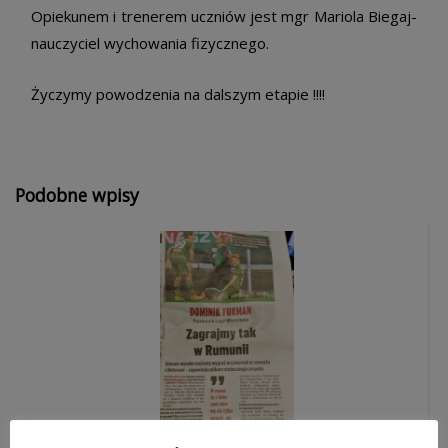
Opiekunem i trenerem uczniów jest mgr Mariola Biegaj-
nauczyciel wychowania fizycznego.
Życzymy powodzenia na dalszym etapie !!!!
Podobne wpisy