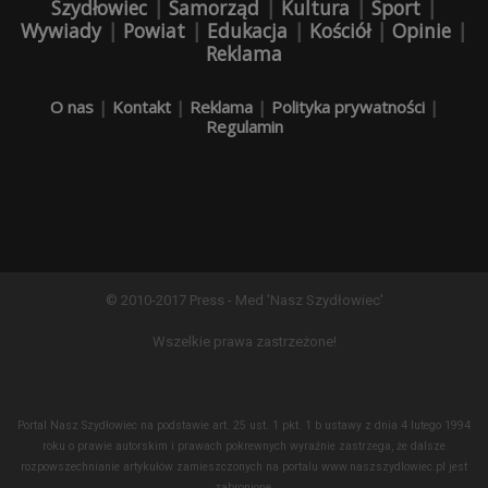
Szydłowiec
|
Samorząd
|
Kultura
|
Sport
|
Wywiady
|
Powiat
|
Edukacja
|
Kościół
|
Opinie
|
Reklama
O nas
|
Kontakt
|
Reklama
|
Polityka prywatności
|
Regulamin
© 2010-2017 Press - Med 'Nasz Szydłowiec'
Wszelkie prawa zastrzeżone!
Portal Nasz Szydłowiec na podstawie art. 25 ust. 1 pkt. 1 b ustawy z dnia 4 lutego 1994
roku o prawie autorskim i prawach pokrewnych wyraźnie zastrzega, że dalsze
rozpowszechnianie artykułów zamieszczonych na portalu www.naszszydlowiec.pl jest
zabronione.