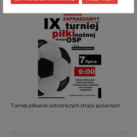
Turniej piłkarski ochotniczych straży pożarnych