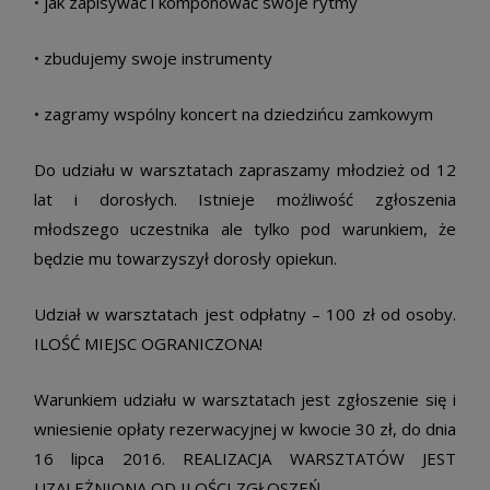
• jak zapisywać i komponować swoje rytmy
• zbudujemy swoje instrumenty
• zagramy wspólny koncert na dziedzińcu zamkowym
Do udziału w warsztatach zapraszamy młodzież od 12
lat i dorosłych. Istnieje możliwość zgłoszenia
młodszego uczestnika ale tylko pod warunkiem, że
będzie mu towarzyszył dorosły opiekun.
Udział w warsztatach jest odpłatny – 100 zł od osoby.
ILOŚĆ MIEJSC OGRANICZONA!
Warunkiem udziału w warsztatach jest zgłoszenie się i
wniesienie opłaty rezerwacyjnej w kwocie 30 zł, do dnia
16 lipca 2016. REALIZACJA WARSZTATÓW JEST
UZALEŻNIONA OD ILOŚCI ZGŁOSZEŃ