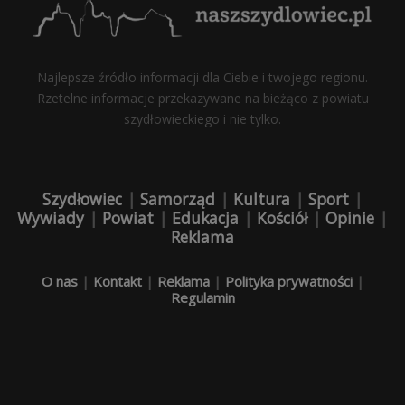
Najlepsze źródło informacji dla Ciebie i twojego regionu.
Rzetelne informacje przekazywane na bieżąco z powiatu
szydłowieckiego i nie tylko.
Szydłowiec
|
Samorząd
|
Kultura
|
Sport
|
Wywiady
|
Powiat
|
Edukacja
|
Kościół
|
Opinie
|
Reklama
O nas
|
Kontakt
|
Reklama
|
Polityka prywatności
|
Regulamin