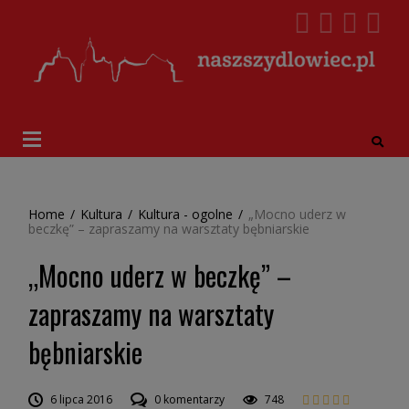
Home
/
Kultura
/
Kultura - ogolne
/
„Mocno uderz w
beczkę” – zapraszamy na warsztaty bębniarskie
„Mocno uderz w beczkę” –
zapraszamy na warsztaty
bębniarskie
6 lipca 2016
0 komentarzy
748