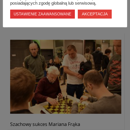
posiadających zgodę globalną lub serwisową.
AKCEPTACJA
USTAWIENIE ZAAWANSOWANE
Po pięciu kolejkach wicelider z Szydłowca!!!
Szachowy sukces Mariana Frąka