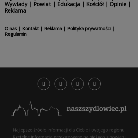
Wywiady
|
Powiat
|
Edukacja
|
Kościół
|
Opinie
|
Reklama
O nas
|
Kontakt
|
Reklama
|
Polityka prywatności
|
Regulamin
Najlepsze źródło informacji dla Ciebie i twojego regionu.
Rzetelne informacje przekazywane na bieżąco z powiatu