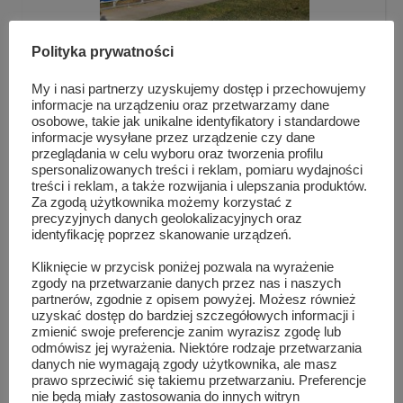
Polityka prywatności
My i nasi partnerzy uzyskujemy dostęp i przechowujemy
informacje na urządzeniu oraz przetwarzamy dane
osobowe, takie jak unikalne identyfikatory i standardowe
Prace wykończeniowe przy klubowym budynku
informacje wysyłane przez urządzenie czy dane
GKS Gryf...
przeglądania w celu wyboru oraz tworzenia profilu
spersonalizowanych treści i reklam, pomiaru wydajności
treści i reklam, a także rozwijania i ulepszania produktów.
Za zgodą użytkownika możemy korzystać z
precyzyjnych danych geolokalizacyjnych oraz
identyfikację poprzez skanowanie urządzeń.
Kliknięcie w przycisk poniżej pozwala na wyrażenie
zgody na przetwarzanie danych przez nas i naszych
partnerów, zgodnie z opisem powyżej. Możesz również
uzyskać dostęp do bardziej szczegółowych informacji i
zmienić swoje preferencje zanim wyrazisz zgodę lub
odmówisz jej wyrażenia. Niektóre rodzaje przetwarzania
danych nie wymagają zgody użytkownika, ale masz
prawo sprzeciwić się takiemu przetwarzaniu. Preferencje
nie będą miały zastosowania do innych witryn