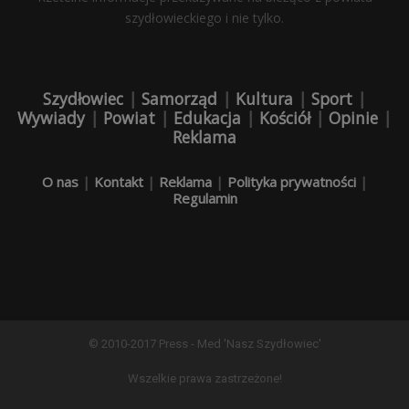
szydłowieckiego i nie tylko.
Szydłowiec
|
Samorząd
|
Kultura
|
Sport
|
Wywiady
|
Powiat
|
Edukacja
|
Kościół
|
Opinie
|
Reklama
O nas
|
Kontakt
|
Reklama
|
Polityka prywatności
|
Regulamin
© 2010-2017 Press - Med 'Nasz Szydłowiec'
Wszelkie prawa zastrzeżone!