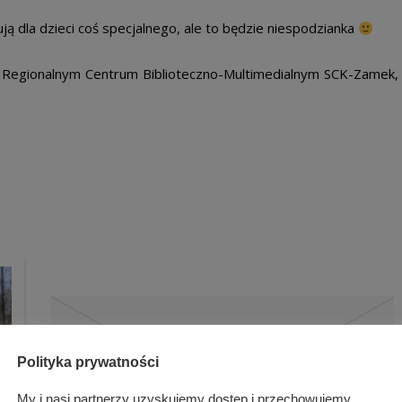
ą dla dzieci coś specjalnego, ale to będzie niespodzianka
w Regionalnym Centrum Biblioteczno-Multimedialnym SCK-Zamek,
Polityka prywatności
My i nasi partnerzy uzyskujemy dostęp i przechowujemy