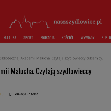
KULTURA
SPORT
EDUKACJA
KOŚCIÓŁ
WYWIADY
PUBLI
Bibliotecznej Akademii Malucha. Czytają szydłowieccy cukiernicy.
emii Malucha. Czytają szydłowieccy
Edukacja - ogolne