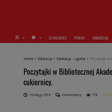
SZYDŁOWIEC
POWIAT
SAMORZĄD
Home
/
Edukacja
/
Edukacja - ogolne
/
Poczytajki w 
Poczytajki w Bibliotecznej Akad
cukiernicy.
18 lutego 2016
0 komentarzy
778