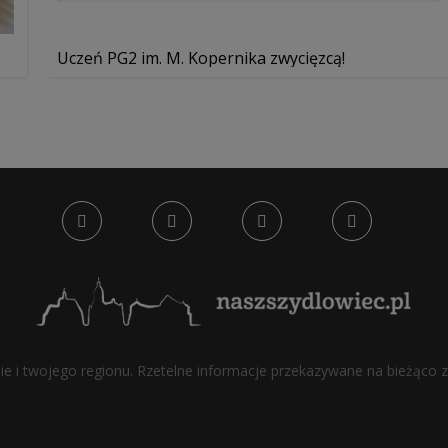
Uczeń PG2 im. M. Kopernika zwycięzcą!
bie i twojego regionu. Rzetelne informacje przekazywane na bieżąco z 