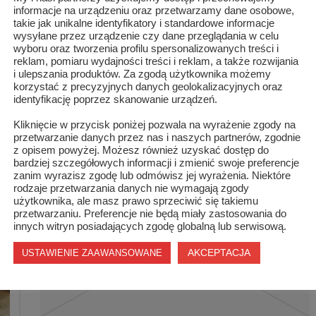
informacje na urządzeniu oraz przetwarzamy dane osobowe,
takie jak unikalne identyfikatory i standardowe informacje
wysyłane przez urządzenie czy dane przeglądania w celu
wyboru oraz tworzenia profilu spersonalizowanych treści i
reklam, pomiaru wydajności treści i reklam, a także rozwijania
i ulepszania produktów. Za zgodą użytkownika możemy
korzystać z precyzyjnych danych geolokalizacyjnych oraz
identyfikację poprzez skanowanie urządzeń.
W Krzemionkach Opatowskich
Kliknięcie w przycisk poniżej pozwala na wyrażenie zgody na
przetwarzanie danych przez nas i naszych partnerów, zgodnie
z opisem powyżej. Możesz również uzyskać dostęp do
bardziej szczegółowych informacji i zmienić swoje preferencje
zanim wyrazisz zgodę lub odmówisz jej wyrażenia. Niektóre
rodzaje przetwarzania danych nie wymagają zgody
użytkownika, ale masz prawo sprzeciwić się takiemu
przetwarzaniu. Preferencje nie będą miały zastosowania do
innych witryn posiadających zgodę globalną lub serwisową.
AKCEPTACJA
USTAWIENIE ZAAWANSOWANE