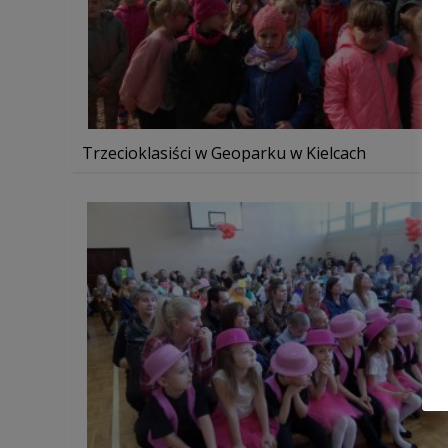
Trzecioklasiści w Geoparku w Kielcach