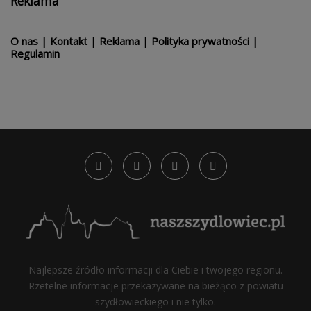
Reklama
O nas
|
Kontakt
|
Reklama
|
Polityka prywatności
|
Regulamin
Najlepsze źródło informacji dla Ciebie i twojego regionu.
Rzetelne informacje przekazywane na bieżąco z powiatu
szydłowieckiego i nie tylko.