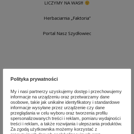
LICZYMY NA WAS!!!
Herbaciarnia „Faktoria”
Portal Nasz Szydłowiec
Podobne wpisy
Polityka prywatności
My i nasi partnerzy uzyskujemy dostęp i przechowujemy
informacje na urządzeniu oraz przetwarzamy dane
osobowe, takie jak unikalne identyfikatory i standardowe
informacje wysyłane przez urządzenie czy dane
przeglądania w celu wyboru oraz tworzenia profilu
spersonalizowanych treści i reklam, pomiaru wydajności
treści i reklam, a także rozwijania i ulepszania produktów.
Za zgodą użytkownika możemy korzystać z