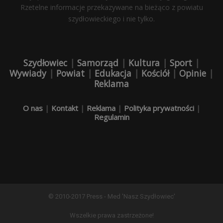
Rzetelne informacje przekazywane na bieżąco z powiatu
szydłowieckiego i nie tylko.
Szydłowiec
|
Samorząd
|
Kultura
|
Sport
|
Wywiady
|
Powiat
|
Edukacja
|
Kościół
|
Opinie
|
Reklama
O nas
|
Kontakt
|
Reklama
|
Polityka prywatności
|
Regulamin
© 2010-2017 Press - Med 'Nasz Szydłowiec'
Wszelkie prawa zastrzeżone!