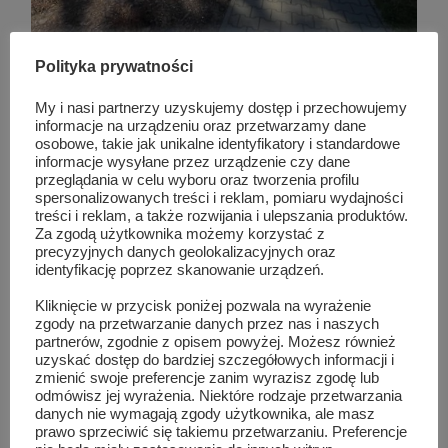
Polityka prywatności
My i nasi partnerzy uzyskujemy dostęp i przechowujemy
informacje na urządzeniu oraz przetwarzamy dane
osobowe, takie jak unikalne identyfikatory i standardowe
informacje wysyłane przez urządzenie czy dane
przeglądania w celu wyboru oraz tworzenia profilu
TAG LIST
KOŁO GOSPODYŃ WIEJSKICH W ZBIJOWIE MAŁYM
spersonalizowanych treści i reklam, pomiaru wydajności
treści i reklam, a także rozwijania i ulepszania produktów.
ZBIJÓW MAŁY
Za zgodą użytkownika możemy korzystać z
precyzyjnych danych geolokalizacyjnych oraz
identyfikację poprzez skanowanie urządzeń.
Podobne wpisy
Kliknięcie w przycisk poniżej pozwala na wyrażenie
zgody na przetwarzanie danych przez nas i naszych
partnerów, zgodnie z opisem powyżej. Możesz również
uzyskać dostęp do bardziej szczegółowych informacji i
zmienić swoje preferencje zanim wyrazisz zgodę lub
odmówisz jej wyrażenia. Niektóre rodzaje przetwarzania
danych nie wymagają zgody użytkownika, ale masz
prawo sprzeciwić się takiemu przetwarzaniu. Preferencje