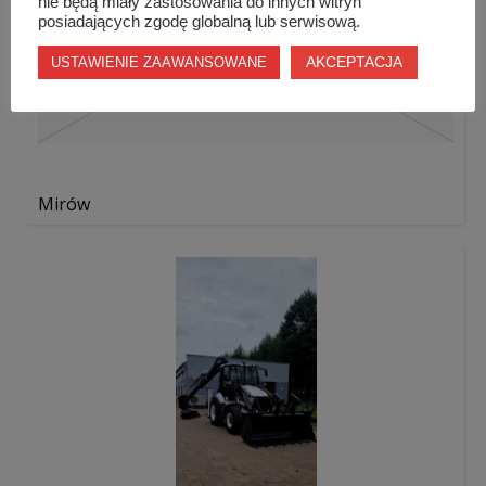
nie będą miały zastosowania do innych witryn
posiadających zgodę globalną lub serwisową.
AKCEPTACJA
USTAWIENIE ZAAWANSOWANE
Mirów