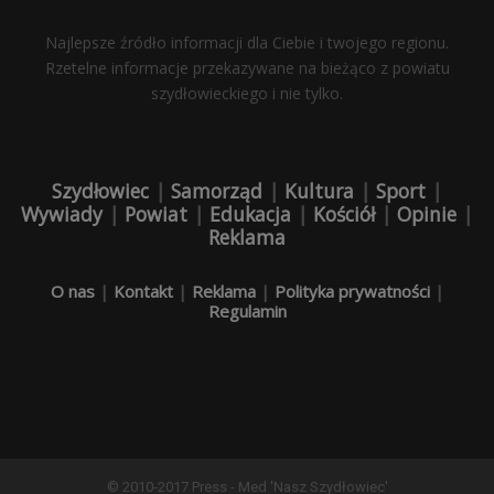
Najlepsze źródło informacji dla Ciebie i twojego regionu.
Rzetelne informacje przekazywane na bieżąco z powiatu
szydłowieckiego i nie tylko.
Szydłowiec
|
Samorząd
|
Kultura
|
Sport
|
Wywiady
|
Powiat
|
Edukacja
|
Kościół
|
Opinie
|
Reklama
O nas
|
Kontakt
|
Reklama
|
Polityka prywatności
|
Regulamin
© 2010-2017 Press - Med 'Nasz Szydłowiec'