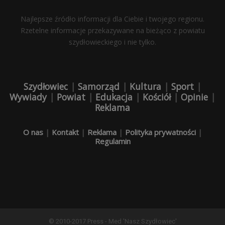
Najlepsze źródło informacji dla Ciebie i twojego regionu.
Rzetelne informacje przekazywane na bieżąco z powiatu
szydłowieckiego i nie tylko.
Szydłowiec
|
Samorząd
|
Kultura
|
Sport
|
Wywiady
|
Powiat
|
Edukacja
|
Kościół
|
Opinie
|
Reklama
O nas
|
Kontakt
|
Reklama
|
Polityka prywatności
|
Regulamin
© 2010-2017 Press - Med 'Nasz Szydłowiec'