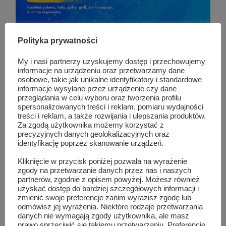
Polityka prywatności
My i nasi partnerzy uzyskujemy dostęp i przechowujemy
informacje na urządzeniu oraz przetwarzamy dane
osobowe, takie jak unikalne identyfikatory i standardowe
informacje wysyłane przez urządzenie czy dane
przeglądania w celu wyboru oraz tworzenia profilu
TAG LIST
MARCIN PAWLAK
spersonalizowanych treści i reklam, pomiaru wydajności
treści i reklam, a także rozwijania i ulepszania produktów.
MEMORIAŁ IM. MARCINA PAWLAKA
Za zgodą użytkownika możemy korzystać z
precyzyjnych danych geolokalizacyjnych oraz
identyfikację poprzez skanowanie urządzeń.
Kliknięcie w przycisk poniżej pozwala na wyrażenie
Podobne wpisy
zgody na przetwarzanie danych przez nas i naszych
partnerów, zgodnie z opisem powyżej. Możesz również
uzyskać dostęp do bardziej szczegółowych informacji i
zmienić swoje preferencje zanim wyrazisz zgodę lub
odmówisz jej wyrażenia. Niektóre rodzaje przetwarzania
danych nie wymagają zgody użytkownika, ale masz
prawo sprzeciwić się takiemu przetwarzaniu. Preferencje