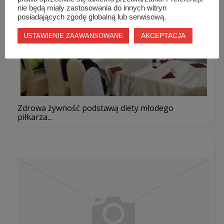
nie będą miały zastosowania do innych witryn
posiadających zgodę globalną lub serwisową.
AKCEPTACJA
USTAWIENIE ZAAWANSOWANE
Zdrowa żywność podstawą diety młodego
piłkarza...