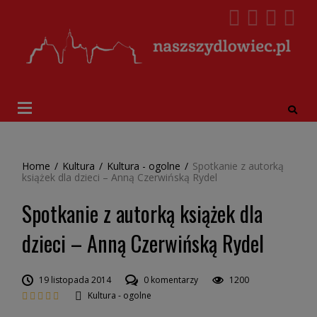
Home
/
Kultura
/
Kultura - ogolne
/
Spotkanie z autorką
książek dla dzieci – Anną Czerwińską Rydel
Spotkanie z autorką książek dla
dzieci – Anną Czerwińską Rydel
19 listopada 2014
0 komentarzy
1200
Kultura - ogolne