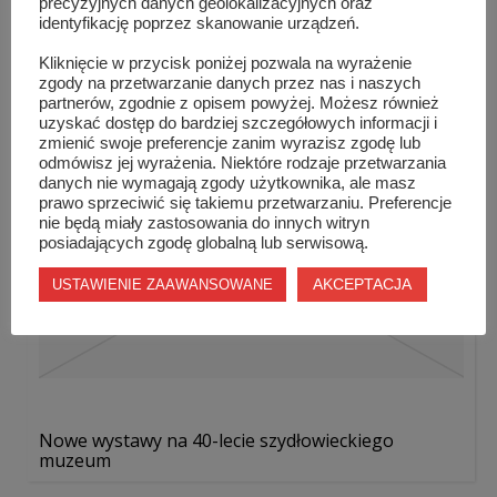
precyzyjnych danych geolokalizacyjnych oraz
identyfikację poprzez skanowanie urządzeń.
Rezydencja „Krytyki Politycznej” w Szy...
Kliknięcie w przycisk poniżej pozwala na wyrażenie
zgody na przetwarzanie danych przez nas i naszych
partnerów, zgodnie z opisem powyżej. Możesz również
uzyskać dostęp do bardziej szczegółowych informacji i
zmienić swoje preferencje zanim wyrazisz zgodę lub
odmówisz jej wyrażenia. Niektóre rodzaje przetwarzania
danych nie wymagają zgody użytkownika, ale masz
prawo sprzeciwić się takiemu przetwarzaniu. Preferencje
nie będą miały zastosowania do innych witryn
posiadających zgodę globalną lub serwisową.
AKCEPTACJA
USTAWIENIE ZAAWANSOWANE
Nowe wystawy na 40-lecie szydłowieckiego
muzeum