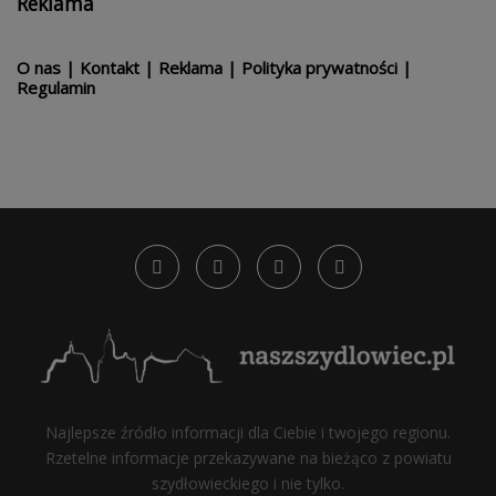
Reklama
O nas
|
Kontakt
|
Reklama
|
Polityka prywatności
|
Regulamin
Najlepsze źródło informacji dla Ciebie i twojego regionu.
Rzetelne informacje przekazywane na bieżąco z powiatu
szydłowieckiego i nie tylko.