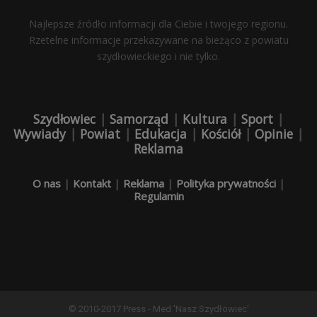
Najlepsze źródło informacji dla Ciebie i twojego regionu.
Rzetelne informacje przekazywane na bieżąco z powiatu
szydłowieckiego i nie tylko.
Szydłowiec
|
Samorząd
|
Kultura
|
Sport
|
Wywiady
|
Powiat
|
Edukacja
|
Kościół
|
Opinie
|
Reklama
O nas
|
Kontakt
|
Reklama
|
Polityka prywatności
|
Regulamin
© 2010-2017 Press - Med 'Nasz Szydłowiec'