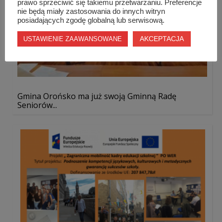
prawo sprzeciwić się takiemu przetwarzaniu. Preferencje
nie będą miały zastosowania do innych witryn
posiadających zgodę globalną lub serwisową.
AKCEPTACJA
USTAWIENIE ZAAWANSOWANE
Gmina Orońsko ma już swoją Gminną Radę
Seniorów...