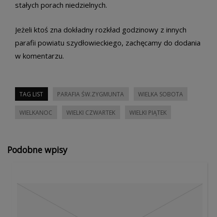
stałych porach niedzielnych.
Jeżeli ktoś zna dokładny rozkład godzinowy z innych
parafii powiatu szydłowieckiego, zachęcamy do dodania
w komentarzu.
TAG LIST
PARAFIA ŚW.ZYGMUNTA
WIELKA SOBOTA
WIELKANOC
WIELKI CZWARTEK
WIELKI PIĄTEK
Podobne wpisy