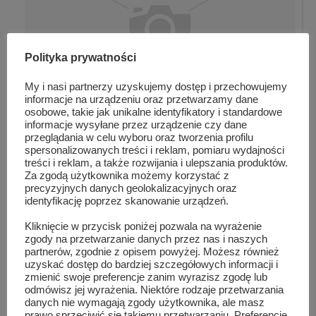
Polityka prywatności
My i nasi partnerzy uzyskujemy dostęp i przechowujemy
informacje na urządzeniu oraz przetwarzamy dane
osobowe, takie jak unikalne identyfikatory i standardowe
informacje wysyłane przez urządzenie czy dane
przeglądania w celu wyboru oraz tworzenia profilu
10 lat temu Jan Paweł II odszedł do domu Ojca
spersonalizowanych treści i reklam, pomiaru wydajności
treści i reklam, a także rozwijania i ulepszania produktów.
Za zgodą użytkownika możemy korzystać z
precyzyjnych danych geolokalizacyjnych oraz
identyfikację poprzez skanowanie urządzeń.
Kliknięcie w przycisk poniżej pozwala na wyrażenie
zgody na przetwarzanie danych przez nas i naszych
partnerów, zgodnie z opisem powyżej. Możesz również
uzyskać dostęp do bardziej szczegółowych informacji i
zmienić swoje preferencje zanim wyrazisz zgodę lub
odmówisz jej wyrażenia. Niektóre rodzaje przetwarzania
danych nie wymagają zgody użytkownika, ale masz
prawo sprzeciwić się takiemu przetwarzaniu. Preferencje