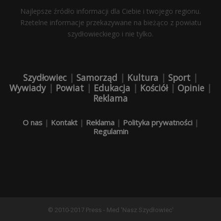
Najlepsze źródło informacji dla Ciebie i twojego regionu.
Rzetelne informacje przekazywane na bieżąco z powiatu
szydłowieckiego i nie tylko.
Szydłowiec
|
Samorząd
|
Kultura
|
Sport
|
Wywiady
|
Powiat
|
Edukacja
|
Kościół
|
Opinie
|
Reklama
O nas
|
Kontakt
|
Reklama
|
Polityka prywatności
|
Regulamin
© 2010-2017 Press - Med 'Nasz Szydłowiec'