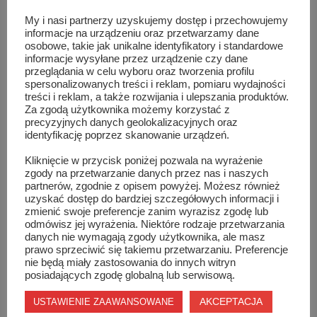
My i nasi partnerzy uzyskujemy dostęp i przechowujemy
Święto szkoły – Imieniny króla Jana
informacje na urządzeniu oraz przetwarzamy dane
osobowe, takie jak unikalne identyfikatory i standardowe
informacje wysyłane przez urządzenie czy dane
przeglądania w celu wyboru oraz tworzenia profilu
spersonalizowanych treści i reklam, pomiaru wydajności
treści i reklam, a także rozwijania i ulepszania produktów.
Za zgodą użytkownika możemy korzystać z
precyzyjnych danych geolokalizacyjnych oraz
identyfikację poprzez skanowanie urządzeń.
Kliknięcie w przycisk poniżej pozwala na wyrażenie
zgody na przetwarzanie danych przez nas i naszych
partnerów, zgodnie z opisem powyżej. Możesz również
uzyskać dostęp do bardziej szczegółowych informacji i
zmienić swoje preferencje zanim wyrazisz zgodę lub
odmówisz jej wyrażenia. Niektóre rodzaje przetwarzania
danych nie wymagają zgody użytkownika, ale masz
prawo sprzeciwić się takiemu przetwarzaniu. Preferencje
nie będą miały zastosowania do innych witryn
posiadających zgodę globalną lub serwisową.
Kibicowali Vive Tauron Kielce!
AKCEPTACJA
USTAWIENIE ZAAWANSOWANE