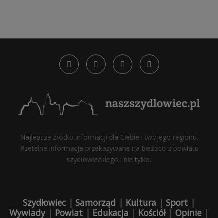
Najlepsze źródło informacji dla Ciebie i twojego regionu.
Rzetelne informacje przekazywane na bieżąco z powiatu
szydłowieckiego i nie tylko.
Szydłowiec
|
Samorząd
|
Kultura
|
Sport
|
Wywiady
|
Powiat
|
Edukacja
|
Kościół
|
Opinie
|