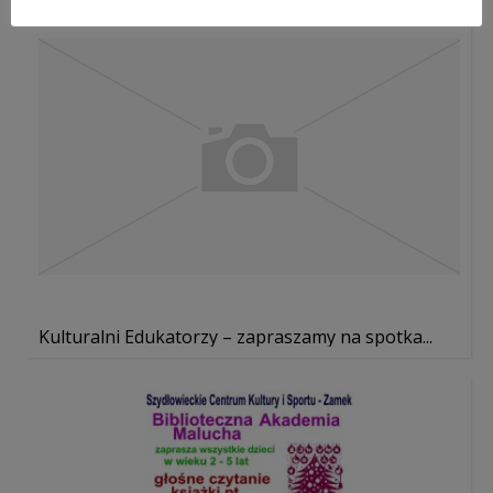
Kulturalni Edukatorzy – zapraszamy na spotka...