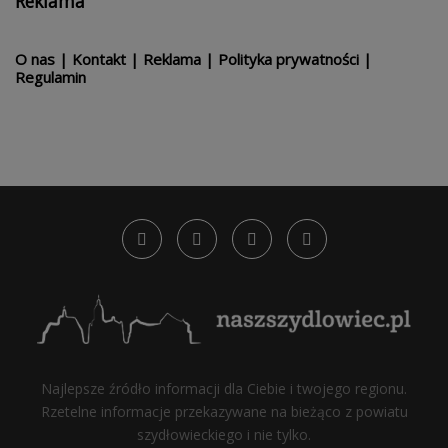
Reklama
O nas
|
Kontakt
|
Reklama
|
Polityka prywatności
|
Regulamin
Najlepsze źródło informacji dla Ciebie i twojego regionu.
Rzetelne informacje przekazywane na bieżąco z powiatu
szydłowieckiego i nie tylko.