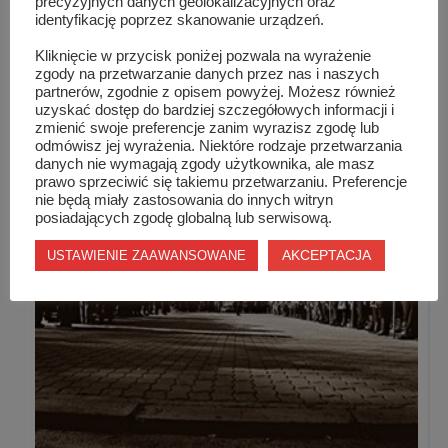
precyzyjnych danych geolokalizacyjnych oraz
identyfikację poprzez skanowanie urządzeń.
Kliknięcie w przycisk poniżej pozwala na wyrażenie
zgody na przetwarzanie danych przez nas i naszych
partnerów, zgodnie z opisem powyżej. Możesz również
uzyskać dostęp do bardziej szczegółowych informacji i
zmienić swoje preferencje zanim wyrazisz zgodę lub
Zapraszamy na święto miasta – XII Szydłowiec...
odmówisz jej wyrażenia. Niektóre rodzaje przetwarzania
danych nie wymagają zgody użytkownika, ale masz
prawo sprzeciwić się takiemu przetwarzaniu. Preferencje
nie będą miały zastosowania do innych witryn
posiadających zgodę globalną lub serwisową.
AKCEPTACJA
USTAWIENIE ZAAWANSOWANE