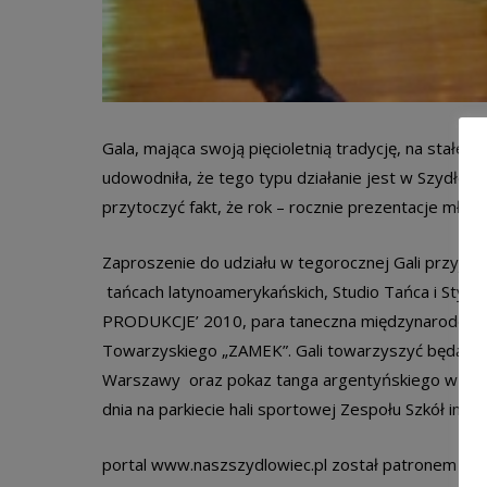
Gala, mająca swoją pięcioletnią tradycję, na stałe 
udowodniła, że tego typu działanie jest w Szydłow
przytoczyć fakt, że rok – rocznie prezentacje młod
Zaproszenie do udziału w tegorocznej Gali przyjęli
tańcach latynoamerykańskich, Studio Tańca i Styl
PRODUKCJE’ 2010, para taneczna międzynarodowej k
Towarzyskiego „ZAMEK”. Gali towarzyszyć będą po
Warszawy oraz pokaz tanga argentyńskiego w wykon
dnia na parkiecie hali sportowej Zespołu Szkół im. 
portal www.naszszydlowiec.pl został patronem medi