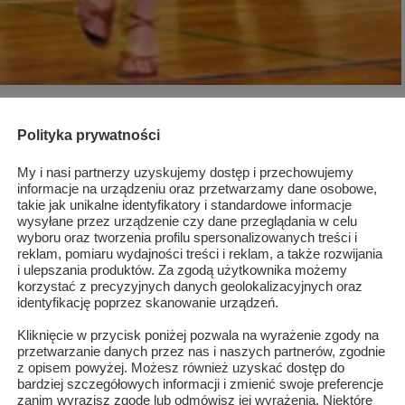
wpisała się do kalendarza imprez organizowanych przez SCKiS i
Polityka prywatności
cu bardzo mile widziane. Na potwierdzenie tych słów można
ych tancerzy ogląda ok. 1000 widzów.
My i nasi partnerzy uzyskujemy dostęp i przechowujemy
informacje na urządzeniu oraz przetwarzamy dane osobowe,
takie jak unikalne identyfikatory i standardowe informacje
 m.in. Formacja „BRAWKO” z Błonia – aktualni Mistrzowie Polski w
wysyłane przez urządzenie czy dane przeglądania w celu
wyboru oraz tworzenia profilu spersonalizowanych treści i
u „REWANŻ” z Kielc – I-Vice Mistrz Polski SHOW DANCE
reklam, pomiaru wydajności treści i reklam, a także rozwijania
lasy „S” Tomasz Kurczyński i Anna Telka, Klub Tańca
i ulepszania produktów. Za zgodą użytkownika możemy
korzystać z precyzyjnych danych geolokalizacyjnych oraz
kazy tańców irlandzkich w wykonaniu zespołu „REELANDIA” z
identyfikację poprzez skanowanie urządzeń.
aniu Piotra Woźniaka i Teresy Ann Volgenau . Łącznie tego
Kliknięcie w przycisk poniżej pozwala na wyrażenie zgody na
Jana Pawła II w Szydłowcu zaprezentuje się ok. 200 tancerzy.
przetwarzanie danych przez nas i naszych partnerów, zgodnie
z opisem powyżej. Możesz również uzyskać dostęp do
bardziej szczegółowych informacji i zmienić swoje preferencje
alnym „Szóstej Szydłowieckiej Gali Tanecznej”
zanim wyrazisz zgodę lub odmówisz jej wyrażenia. Niektóre