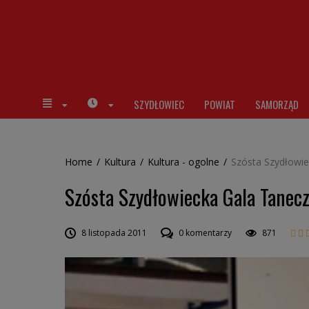
SZYDŁOWIEC
POWIAT
SAMORZĄD
Home
/
Kultura
/
Kultura - ogolne
/
Szósta Szydłowi
Szósta Szydłowiecka Gala Tanec
8 listopada 2011
0 komentarzy
871