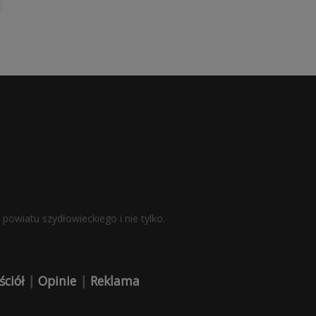
powiatu szydłowieckiego i nie tylko.
ściół
|
Opinie
|
Reklama