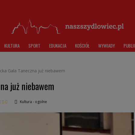
KULTURA
SPORT
EDUKACJA
KOŚCIÓŁ
WYWIADY
PUBLI
ecka Gala Taneczna już niebawem
zna już niebawem
Kultura - ogolne