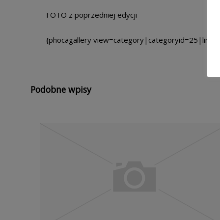
FOTO z poprzedniej edycji
{phocagallery view=category|categoryid=25|limits
Podobne wpisy