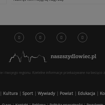
bie i twojego regionu. Rzetelne informacje przekazywane na bieżąco z 
|
Kultura
|
Sport
|
Wywiady
|
Powiat
|
Edukacja
|
Ko
O nas
|
Kontakt
|
Reklama
|
Polityka prywatności
|
Regulamin