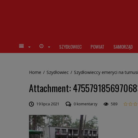
SZYDŁOWIEC
POWIAT
SAMORZĄD
Home
/
Szydłowiec
/
Szydłowieccy emeryci na turn
Attachment: 475579185697068
19 lipca 2021
0 komentarzy
589