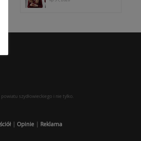
powiatu szydłowieckiego i nie tylko.
ściół
|
Opinie
|
Reklama