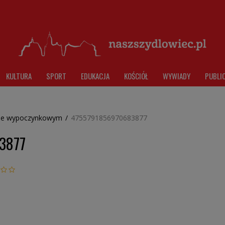
KULTURA
SPORT
EDUKACJA
KOŚCIÓŁ
WYWIADY
PUBLI
usie wypoczynkowym
/
4755791856970683877
3877