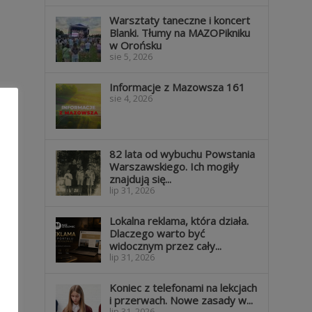
Warsztaty taneczne i koncert
Blanki. Tłumy na MAZOPikniku
w Orońsku
sie 5, 2026
Informacje z Mazowsza 161
sie 4, 2026
82 lata od wybuchu Powstania
Warszawskiego. Ich mogiły
znajdują się...
lip 31, 2026
Lokalna reklama, która działa.
Dlaczego warto być
widocznym przez cały...
lip 31, 2026
Koniec z telefonami na lekcjach
i przerwach. Nowe zasady w...
lip 31, 2026