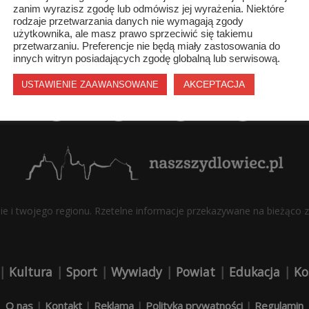
zanim wyrazisz zgodę lub odmówisz jej wyrażenia. Niektóre
rodzaje przetwarzania danych nie wymagają zgody
użytkownika, ale masz prawo sprzeciwić się takiemu
przetwarzaniu. Preferencje nie będą miały zastosowania do
innych witryn posiadających zgodę globalną lub serwisową.
AKCEPTACJA
USTAWIENIE ZAAWANSOWANE
bie i twojego regionu. Rzetelne informacje przekazywane na bieżąco z 
|
Kultura
|
Sport
|
Wywiady
|
Powiat
|
Edukacja
|
Ko
O nas
|
Kontakt
|
Reklama
|
Polityka prywatności
|
Regulamin