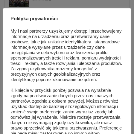
Warsztaty taneczne i koncert Blanki. Tłumy
Polityka prywatności
na MAZOPikniku w Orońsku
sie 5, 2026
My i nasi partnerzy uzyskujemy dostęp i przechowujemy
informacje na urządzeniu oraz przetwarzamy dane
osobowe, takie jak unikalne identyfikatory i standardowe
Informacje z Mazowsza 161
informacje wysyłane przez urządzenie czy dane
sie 4, 2026
przeglądania w celu wyboru oraz tworzenia profilu
spersonalizowanych treści i reklam, pomiaru wydajności
treści i reklam, a także rozwijania i ulepszania produktów.
Za zgodą użytkownika możemy korzystać z
precyzyjnych danych geolokalizacyjnych oraz
82 lata od wybuchu Powstania
identyfikację poprzez skanowanie urządzeń.
Warszawskiego. Ich mogiły znajdują się...
lip 31, 2026
Kliknięcie w przycisk poniżej pozwala na wyrażenie
zgody na przetwarzanie danych przez nas i naszych
partnerów, zgodnie z opisem powyżej. Możesz również
Lokalna reklama, która działa. Dlaczego
uzyskać dostęp do bardziej szczegółowych informacji i
warto być widocznym przez cały...
zmienić swoje preferencje zanim wyrazisz zgodę lub
lip 31, 2026
odmówisz jej wyrażenia. Niektóre rodzaje przetwarzania
danych nie wymagają zgody użytkownika, ale masz
prawo sprzeciwić się takiemu przetwarzaniu. Preferencje
Koniec z telefonami na lekcjach i przerwach.
nie będą miały zastosowania do innych witryn