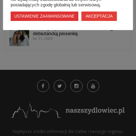
Nowe zasady w...
posiadających zgodę globalną lub serwisową.
lip 31, 2026
AKCEPTACJA
USTAWIENIE ZAAWANSOWANE
Daria Syta pokazała nowe oblicze. Nagrała
debiutancką piosenkę.
lip 31, 2026
Najlepsze źródło informacji dla Ciebie i twojego regionu.