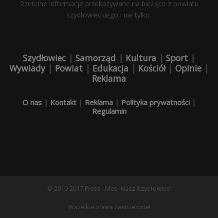
Rzetelne informacje przekazywane na bieżąco z powiatu
szydłowieckiego i nie tylko.
Szydłowiec
|
Samorząd
|
Kultura
|
Sport
|
Wywiady
|
Powiat
|
Edukacja
|
Kościół
|
Opinie
|
Reklama
O nas
|
Kontakt
|
Reklama
|
Polityka prywatności
|
Regulamin
© 2010-2017 Press - Med 'Nasz Szydłowiec'
Wszelkie prawa zastrzeżone!