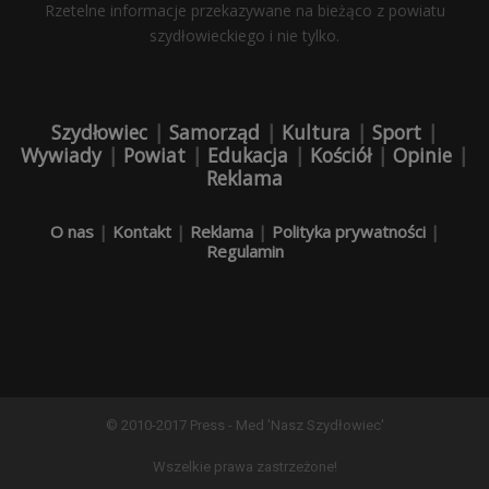
Rzetelne informacje przekazywane na bieżąco z powiatu
szydłowieckiego i nie tylko.
Szydłowiec
|
Samorząd
|
Kultura
|
Sport
|
Wywiady
|
Powiat
|
Edukacja
|
Kościół
|
Opinie
|
Reklama
O nas
|
Kontakt
|
Reklama
|
Polityka prywatności
|
Regulamin
© 2010-2017 Press - Med 'Nasz Szydłowiec'
Wszelkie prawa zastrzeżone!