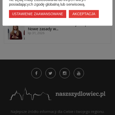
warto być widocznym przez cały...
posiadających zgodę globalną lub serwisową.
lip 31, 2026
AKCEPTACJA
USTAWIENIE ZAAWANSOWANE
Koniec z telefonami na lekcjach i przerwach.
Nowe zasady w...
lip 31, 2026
Najlepsze źródło informacji dla Ciebie i twojego regionu.