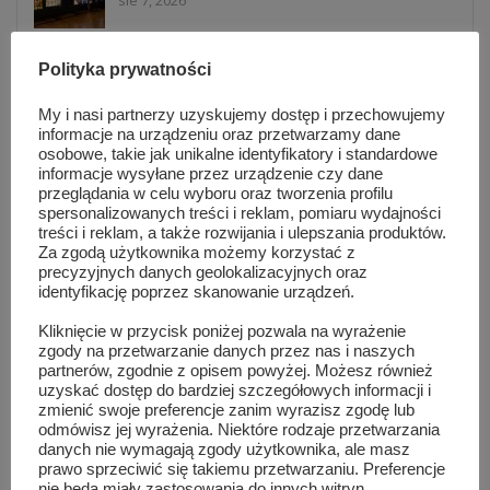
Pokazy hutnicze, zabytkowe auta i koncert
Polityka prywatności
Natalii Nykiel. Tak wyglądało...
sie 5, 2026
My i nasi partnerzy uzyskujemy dostęp i przechowujemy
informacje na urządzeniu oraz przetwarzamy dane
osobowe, takie jak unikalne identyfikatory i standardowe
Warsztaty taneczne i koncert Blanki. Tłumy
informacje wysyłane przez urządzenie czy dane
na MAZOPikniku w Orońsku
przeglądania w celu wyboru oraz tworzenia profilu
sie 5, 2026
spersonalizowanych treści i reklam, pomiaru wydajności
treści i reklam, a także rozwijania i ulepszania produktów.
Za zgodą użytkownika możemy korzystać z
precyzyjnych danych geolokalizacyjnych oraz
Informacje z Mazowsza 161
identyfikację poprzez skanowanie urządzeń.
sie 4, 2026
Kliknięcie w przycisk poniżej pozwala na wyrażenie
zgody na przetwarzanie danych przez nas i naszych
partnerów, zgodnie z opisem powyżej. Możesz również
82 lata od wybuchu Powstania
uzyskać dostęp do bardziej szczegółowych informacji i
Warszawskiego. Ich mogiły znajdują się...
zmienić swoje preferencje zanim wyrazisz zgodę lub
lip 31, 2026
odmówisz jej wyrażenia. Niektóre rodzaje przetwarzania
danych nie wymagają zgody użytkownika, ale masz
prawo sprzeciwić się takiemu przetwarzaniu. Preferencje
Lokalna reklama, która działa. Dlaczego
nie będą miały zastosowania do innych witryn