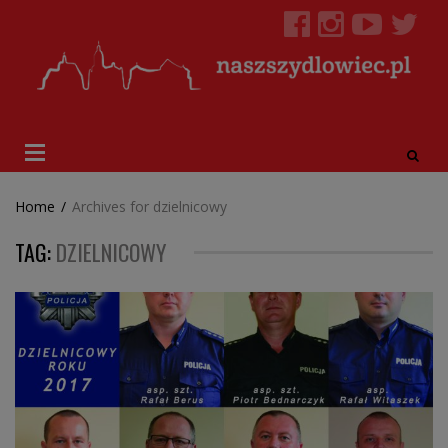
Home
/
Archives for dzielnicowy
TAG:
DZIELNICOWY