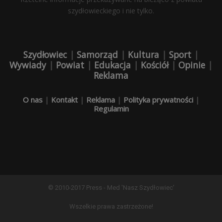
szydłowieckiego i nie tylko.
Szydłowiec
|
Samorząd
|
Kultura
|
Sport
|
Wywiady
|
Powiat
|
Edukacja
|
Kościół
|
Opinie
|
Reklama
O nas
|
Kontakt
|
Reklama
|
Polityka prywatności
|
Regulamin
© 2010-2017 Press - Med 'Nasz Szydłowiec'
Wszelkie prawa zastrzeżone!