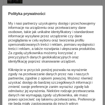
Warsztaty taneczne i koncert Blanki. Tłumy
Polityka prywatności
na MAZOPikniku w Orońsku
sie 5, 2026
My i nasi partnerzy uzyskujemy dostęp i przechowujemy
informacje na urządzeniu oraz przetwarzamy dane
osobowe, takie jak unikalne identyfikatory i standardowe
Informacje z Mazowsza 161
informacje wysyłane przez urządzenie czy dane
sie 4, 2026
przeglądania w celu wyboru oraz tworzenia profilu
spersonalizowanych treści i reklam, pomiaru wydajności
treści i reklam, a także rozwijania i ulepszania produktów.
Za zgodą użytkownika możemy korzystać z
82 lata od wybuchu Powstania
precyzyjnych danych geolokalizacyjnych oraz
Warszawskiego. Ich mogiły znajdują się...
identyfikację poprzez skanowanie urządzeń.
lip 31, 2026
Kliknięcie w przycisk poniżej pozwala na wyrażenie
zgody na przetwarzanie danych przez nas i naszych
partnerów, zgodnie z opisem powyżej. Możesz również
Lokalna reklama, która działa. Dlaczego
uzyskać dostęp do bardziej szczegółowych informacji i
warto być widocznym przez cały...
zmienić swoje preferencje zanim wyrazisz zgodę lub
lip 31, 2026
odmówisz jej wyrażenia. Niektóre rodzaje przetwarzania
danych nie wymagają zgody użytkownika, ale masz
prawo sprzeciwić się takiemu przetwarzaniu. Preferencje
Koniec z telefonami na lekcjach i przerwach.
nie będą miały zastosowania do innych witryn