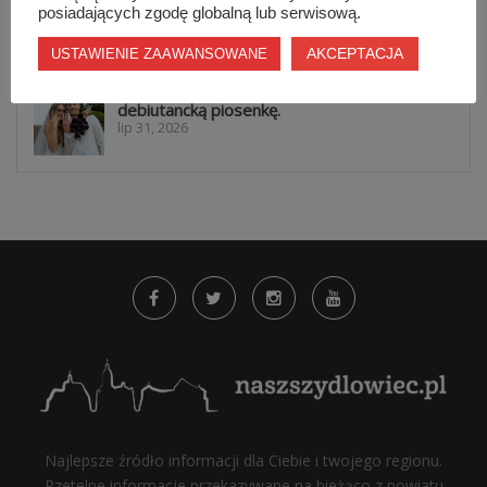
Nowe zasady w...
posiadających zgodę globalną lub serwisową.
lip 31, 2026
AKCEPTACJA
USTAWIENIE ZAAWANSOWANE
Daria Syta pokazała nowe oblicze. Nagrała
debiutancką piosenkę.
lip 31, 2026
Najlepsze źródło informacji dla Ciebie i twojego regionu.
Rzetelne informacje przekazywane na bieżąco z powiatu