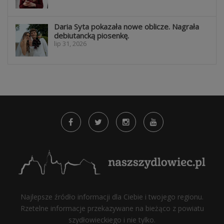
Daria Syta pokazała nowe oblicze. Nagrała
debiutancką piosenkę.
lip 31, 2026
Najlepsze źródło informacji dla Ciebie i twojego regionu.
Rzetelne informacje przekazywane na bieżąco z powiatu
szydłowieckiego i nie tylko.