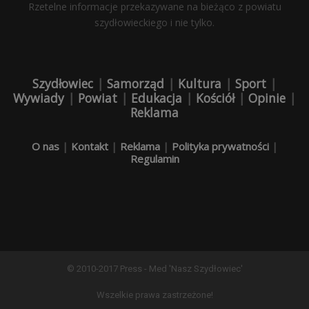
Rzetelne informacje przekazywane na bieżąco z powiatu
szydłowieckiego i nie tylko.
Szydłowiec
|
Samorząd
|
Kultura
|
Sport
|
Wywiady
|
Powiat
|
Edukacja
|
Kościół
|
Opinie
|
Reklama
O nas
|
Kontakt
|
Reklama
|
Polityka prywatności
|
Regulamin
© 2010-2017 Press - Med 'Nasz Szydłowiec'
Wszelkie prawa zastrzeżone!