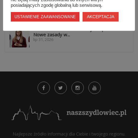
warto być widocznym przez cały...
posiadających zgodę globalną lub serwisową.
lip 31, 2026
AKCEPTACJA
USTAWIENIE ZAAWANSOWANE
Koniec z telefonami na lekcjach i przerwach.
Nowe zasady w...
lip 31, 2026
Najlepsze źródło informacji dla Ciebie i twojego regionu.