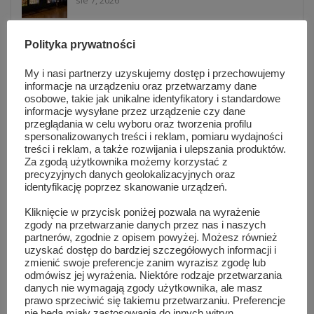
Pokazy hutnicze, zabytkowe auta i koncert
Polityka prywatności
Natalii Nykiel. Tak wyglądało...
sie 5, 2026
My i nasi partnerzy uzyskujemy dostęp i przechowujemy
informacje na urządzeniu oraz przetwarzamy dane
osobowe, takie jak unikalne identyfikatory i standardowe
Warsztaty taneczne i koncert Blanki. Tłumy
informacje wysyłane przez urządzenie czy dane
na MAZOPikniku w Orońsku
przeglądania w celu wyboru oraz tworzenia profilu
sie 5, 2026
spersonalizowanych treści i reklam, pomiaru wydajności
treści i reklam, a także rozwijania i ulepszania produktów.
Za zgodą użytkownika możemy korzystać z
precyzyjnych danych geolokalizacyjnych oraz
Informacje z Mazowsza 161
identyfikację poprzez skanowanie urządzeń.
sie 4, 2026
Kliknięcie w przycisk poniżej pozwala na wyrażenie
zgody na przetwarzanie danych przez nas i naszych
partnerów, zgodnie z opisem powyżej. Możesz również
82 lata od wybuchu Powstania
uzyskać dostęp do bardziej szczegółowych informacji i
Warszawskiego. Ich mogiły znajdują się...
zmienić swoje preferencje zanim wyrazisz zgodę lub
lip 31, 2026
odmówisz jej wyrażenia. Niektóre rodzaje przetwarzania
danych nie wymagają zgody użytkownika, ale masz
prawo sprzeciwić się takiemu przetwarzaniu. Preferencje
Lokalna reklama, która działa. Dlaczego
nie będą miały zastosowania do innych witryn