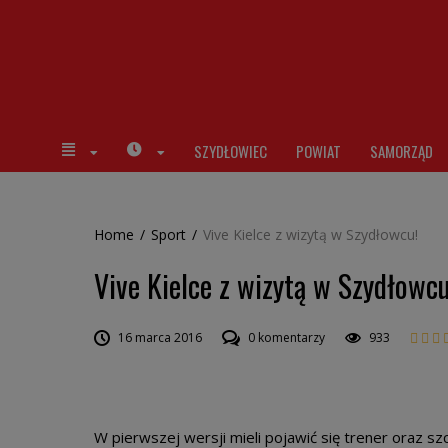
SZYDŁOWIEC
POWIAT
SAMORZĄD
Home
/
Sport
/
Vive Kielce z wizytą w Szydłowcu!
Vive Kielce z wizytą w Szydłowcu
16 marca 2016
0 komentarzy
933
W pierwszej wersji mieli pojawić się trener oraz szc