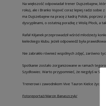
Na większość odpowiadał trener Dujszebajew, który
roku), ale i Branko Vujović coraz lepiej radzi sobie
ma Dujszebajew na pracę z kadrą Polski, poprzez 
dyscyplinami, o ostatnią porażkę z Wisłą Płock, a t
Rafał Kiljanek przeprowadził wśród młodzieży konk
kieleckiego klubu. Jeżeli odpowiedź była prawidłow
Nie zabrakło również wspólnych zdjęć, zarówno tych
Spotkanie zostało zorganizowane w ramach tegorocz
Szydłowiec. Warto przypomnieć, że niegdyś w Szydł
Trenerowi i zawodnikom Vive Tauron Kielce życzy
Fotoreportaż/Marcin Banaszczyk/