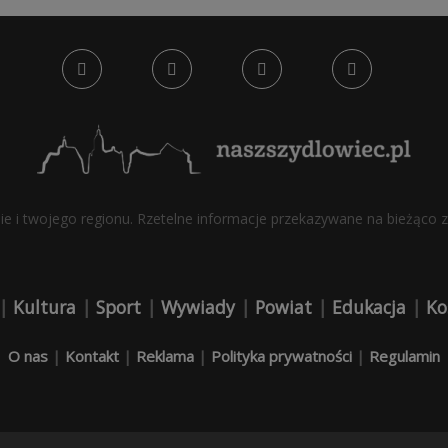
bie i twojego regionu. Rzetelne informacje przekazywane na bieżąco z 
|
Kultura
|
Sport
|
Wywiady
|
Powiat
|
Edukacja
|
Ko
O nas
|
Kontakt
|
Reklama
|
Polityka prywatności
|
Regulamin