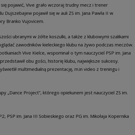
ię pojawić, Vive grało wczoraj trudny mecz i trener
Dujszebajew pojawił się w auli ZS im. Jana Pawła II w
óry Branko Vujovicem.
zości ubranymi w żółte koszulki, a także z klubowymi szalikami
ję oglądać zawodników kieleckiego klubu na żywo podczas meczów.
otkaniach Vive Kielce, wspominał o tym nauczyciel PSP im. Jana
przedstawił obu gości, historię klubu, największe sukcesy.
świetlił multimedialną prezentację, m.in video z treningu i
py „Dance Project”, którego opiekunem jest nauczyciel ZS im.
P2, PSP im. Jana III Sobieskiego oraz PG im. Mikołaja Kopernika