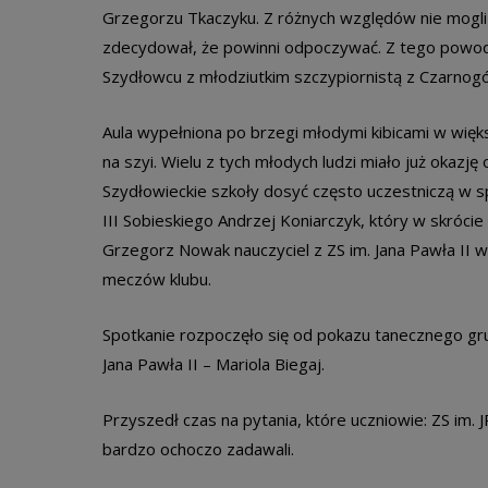
Grzegorzu Tkaczyku. Z różnych względów nie mogli s
zdecydował, że powinni odpoczywać. Z tego powodu 
Szydłowcu z młodziutkim szczypiornistą z Czarnog
Aula wypełniona po brzegi młodymi kibicami w więks
na szyi. Wielu z tych młodych ludzi miało już okaz
Szydłowieckie szkoły dosyć często uczestniczą w sp
III Sobieskiego Andrzej Koniarczyk, który w skrócie 
Grzegorz Nowak nauczyciel z ZS im. Jana Pawła II wy
meczów klubu.
Spotkanie rozpoczęło się od pokazu tanecznego gru
Jana Pawła II – Mariola Biegaj.
Przyszedł czas na pytania, które uczniowie: ZS im. J
bardzo ochoczo zadawali.