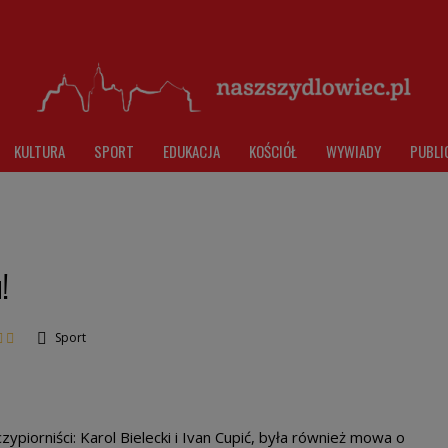
KULTURA
SPORT
EDUKACJA
KOŚCIÓŁ
WYWIADY
PUBLI
!
Sport
zypiorniści: Karol Bielecki i Ivan Cupić, była również mowa o