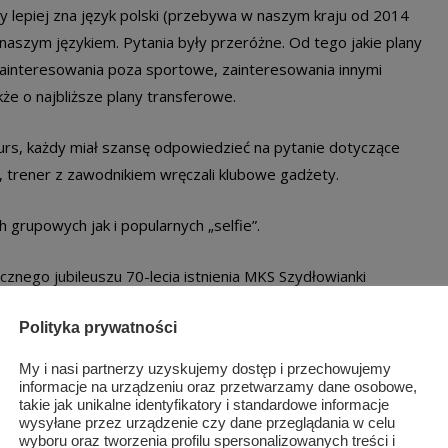
 lepiej zna język polski (przebywa w naszym kraju od 2014
 z naszym językiem. Pytania były przeróżne. Od tego jakie plany
zainteresowania poza sportowe, zainteresowania innymi
akże o najbliższe plany transferowe.
urs, każdy miał szansę odpowiedzieć na pytanie dotyczące
a, trener z zawodnikiem wręczali klubowe gadżety.
 grupowych jak i popularnych „selfie”.
nego jubileuszu 70-lecia istnienia MKS Szydłowianki
owiance istniała sekcja szypiorniaka.
Polityka prywatności
my samych sukcesów!
My i nasi partnerzy uzyskujemy dostęp i przechowujemy
informacje na urządzeniu oraz przetwarzamy dane osobowe,
takie jak unikalne identyfikatory i standardowe informacje
wysyłane przez urządzenie czy dane przeglądania w celu
wyboru oraz tworzenia profilu spersonalizowanych treści i