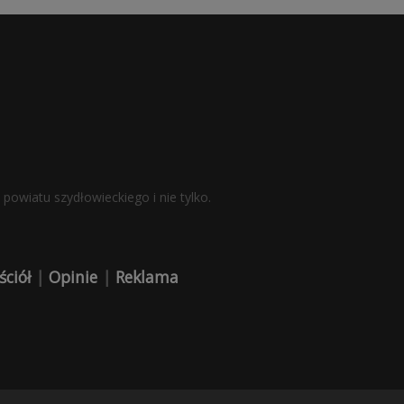
powiatu szydłowieckiego i nie tylko.
ściół
|
Opinie
|
Reklama