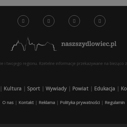
bie i twojego regionu. Rzetelne informacje przekazywane na bieżąco z 
|
Kultura
|
Sport
|
Wywiady
|
Powiat
|
Edukacja
|
Ko
O nas
|
Kontakt
|
Reklama
|
Polityka prywatności
|
Regulamin