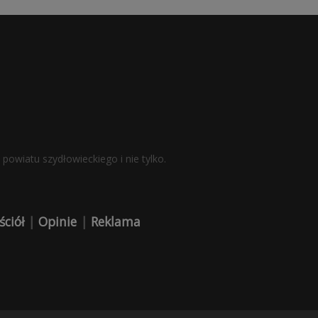
powiatu szydłowieckiego i nie tylko.
ściół
|
Opinie
|
Reklama