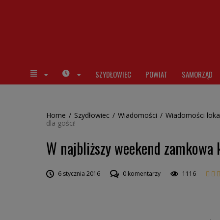
SZYDŁOWIEC
POWIAT
SAMORZĄD
Home
/
Szydłowiec
/
Wiadomości
/
Wiadomości loka
dla gości!
W najbliższy weekend zamkowa ka
6 stycznia 2016
0 komentarzy
1116