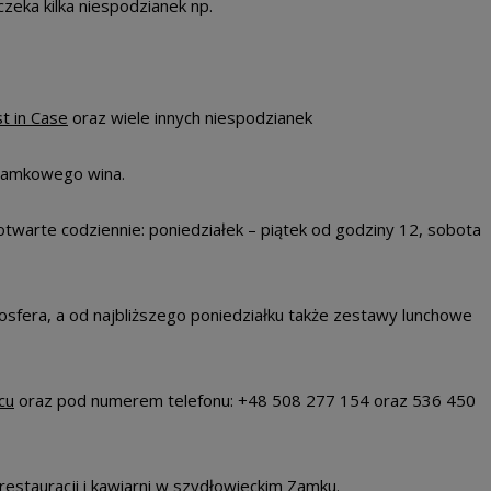
czeka kilka niespodzianek np.
st in Case
oraz wiele innych niespodzianek
 zamkowego wina.
warte codziennie: poniedziałek – piątek od godziny 12, sobota
tmosfera, a od najbliższego poniedziałku także zestawy lunchowe
cu
oraz pod numerem telefonu: +48 508 277 154 oraz 536 450
estauracji i kawiarni w szydłowieckim Zamku.