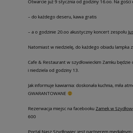
Otwarcie już 9 stycznia od godziny 16.oo. Na gości 
– do każdego deseru, kawa gratis
– a o godzinie 20.oo akustyczny koncert zespołu
Ju
Natomiast w niedzielę, do każdego obiadu lampka
Cafe & Restaurant w szydłowieckim Zamku będzie ot
i niedziela od godziny 13.
Jak informuje kawiarnia: doskonała kuchnia, miła a
GWARANTOWANE
Rezerwacja miejsc na facebooku
Zamek w Szydłow
600
Portal Nasz Szydłowiec jest partnerem medialnym r