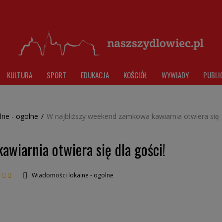
KULTURA
SPORT
EDUKACJA
KOŚCIÓŁ
WYWIADY
PUBLI
lne - ogolne
/
W najbliższy weekend zamkowa kawiarnia otwiera się
wiarnia otwiera się dla gości!
Wiadomości lokalne - ogolne