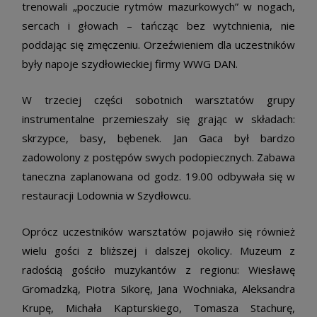
trenowali „poczucie rytmów mazurkowych” w nogach,
sercach i głowach – tańcząc bez wytchnienia, nie
poddając się zmęczeniu. Orzeźwieniem dla uczestników
były napoje szydłowieckiej firmy WWG DAN.
W trzeciej części sobotnich warsztatów grupy
instrumentalne przemieszały się grając w składach:
skrzypce, basy, bębenek. Jan Gaca był bardzo
zadowolony z postępów swych podopiecznych. Zabawa
taneczna zaplanowana od godz. 19.00 odbywała się w
restauracji Lodownia w Szydłowcu.
Oprócz uczestników warsztatów pojawiło się również
wielu gości z bliższej i dalszej okolicy. Muzeum z
radością gościło muzykantów z regionu: Wiesławę
Gromadzką, Piotra Sikorę, Jana Wochniaka, Aleksandra
Krupę, Michała Kapturskiego, Tomasza Stachurę,