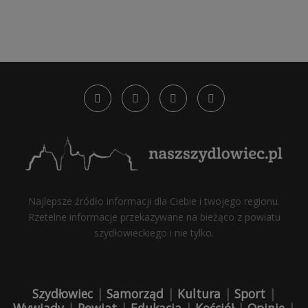
Najlepsze źródło informacji dla Ciebie i twojego regionu.
Rzetelne informacje przekazywane na bieżąco z powiatu
szydłowieckiego i nie tylko.
Szydłowiec
|
Samorząd
|
Kultura
|
Sport
|
Wywiady
|
Powiat
|
Edukacja
|
Kościół
|
Opinie
|