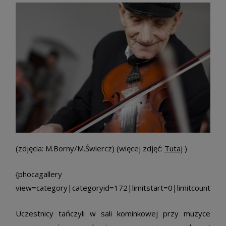
(zdjęcia: M.Borny/M.Świercz) (więcej zdjęć:
Tutaj
)
{phocagallery
view=category|categoryid=172|limitstart=0|limitcount=8|
Uczestnicy tańczyli w sali kominkowej przy muzyce