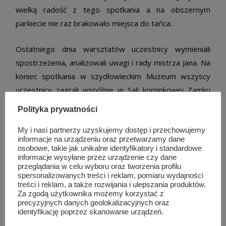
wielką radość z tego spotkania a na obszernym
parkiecie nie raz brakowało miejsca do tańca.
Ostatniego dnia warsztatów uczestnicy wymieniali
spostrzeżenia, analizowali uwagi i rady mistrza Jana. Na
koniec spotkania w szydłowieckim Muzeum wszyscy
uczestnicy zagrali wspólnie w Sali kominkowej Zamku
Radziwiłłów, po oficjalnym zakończeniu warsztatów
Polityka prywatności
nadal słychać było tradycyjne melodie – młodym
muzykantom trudno było wyrwać się z transu
My i nasi partnerzy uzyskujemy dostęp i przechowujemy
informacje na urządzeniu oraz przetwarzamy dane
wspólnego muzykowania.
osobowe, takie jak unikalne identyfikatory i standardowe
informacje wysyłane przez urządzenie czy dane
przeglądania w celu wyboru oraz tworzenia profilu
Wszystkim uczestnikom dziękujemy za udział w
spersonalizowanych treści i reklam, pomiaru wydajności
warsztatach, za radość i optymizm, którymi chętnie
treści i reklam, a także rozwijania i ulepszania produktów.
Za zgodą użytkownika możemy korzystać z
dzielili się ze wszystkimi. Właścicielom restauracji
precyzyjnych danych geolokalizacyjnych oraz
Lodownia i Firmie WWG Dan dziękujemy za
identyfikację poprzez skanowanie urządzeń.
organizacyjne wsparcie wydarzenia.