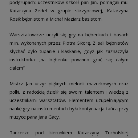
podgrupach: uczestników szkolił pan Jan, pomagali mu:
Katarzyna Zedel w grupie skrzypcowej, Katarzyna
Rosik bębnistom a Michał Maziarz basistom.
Warsztatowicze uczyli się gry na bębenkach i basach
m.in. wykonanych przez Piotra Sikorę. Z sali bębnistów
słychać było tupanie i klaskanie, gdyż jak zaznaczyła
instruktorka „na bębenku powinno grać się całym
ciałem”.
Mistrz Jan uczył pięknych melodii mazurkowych oraz
polki, z radością dzielił się swoim talentem i wiedzą z
uczestnikami warsztatów. Elementem uzupełniającym
naukę gry na instrumentach była kontynuacja tańca przy
muzyce pana Jana Gacy.
Tancerze pod kierunkiem Katarzyny Tucholskiej