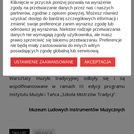
Kliknięcie w przycisk poniżej pozwala na wyrażenie
zgody na przetwarzanie danych przez nas i naszych
partnerów, zgodnie z opisem powyżej. Możesz również
I przede wszystkim dziękujemy Janowi Gacy za naukę
uzyskać dostęp do bardziej szczegółowych informacji i
nie tylko melodii i gry na instrumentach ale także fachu
zmienić swoje preferencje zanim wyrazisz zgodę lub
odmówisz jej wyrażenia. Niektóre rodzaje przetwarzania
muzykanckiego. Jednocześnie już dziś zapraszamy na
danych nie wymagają zgody użytkownika, ale masz
jesienną część warsztatów „Graj mi muzykancie, ja cie
prawo sprzeciwić się takiemu przetwarzaniu. Preferencje
nie będą miały zastosowania do innych witryn
lubie słuchać”, w czasie których mistrzowie Jan i
posiadających zgodę globalną lub serwisową.
Czesław Adamczykowie będą uczyli gry na harmonii
AKCEPTACJA
trzyrzędowej.
USTAWIENIE ZAAWANSOWANE
Warsztaty muzyki tradycyjnej odbyły się i są
współfinansowane w ramach III edycji programu
Instytutu Muzyki i Tańca „Szkoła Mistrzów Tradycji”.
Muzeum Ludowych Instrumentów Muzycznych
TAG LIST
JAN GACA