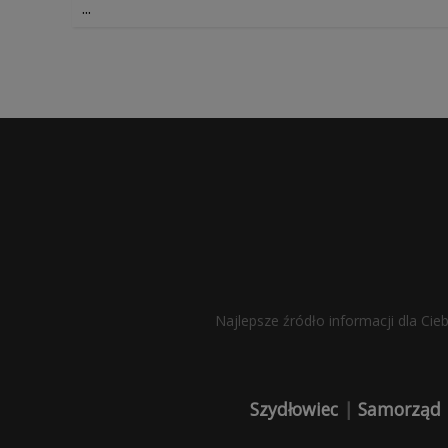
...
Najlepsze źródło informacji dla Cie
Szydłowiec
|
Samorząd