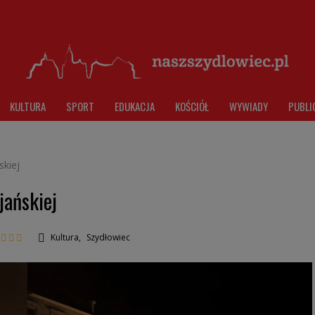
KULTURA
SPORT
EDUKACJA
KOŚCIÓŁ
WYWIADY
PUBLI
skiej
jańskiej
Kultura
,
Szydłowiec