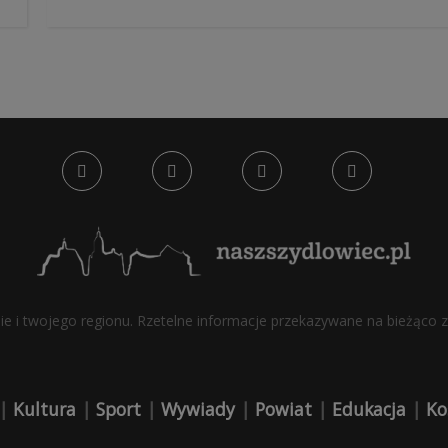
bie i twojego regionu. Rzetelne informacje przekazywane na bieżąco z 
|
Kultura
|
Sport
|
Wywiady
|
Powiat
|
Edukacja
|
Ko