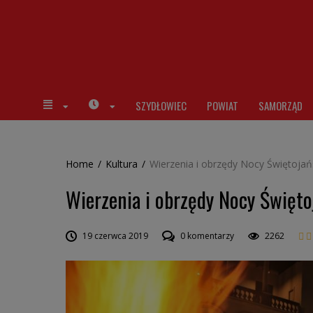
SZYDŁOWIEC
POWIAT
SAMORZĄD
Home
/
Kultura
/
Wierzenia i obrzędy Nocy Świętojań
Wierzenia i obrzędy Nocy Święto
19 czerwca 2019
0 komentarzy
2262