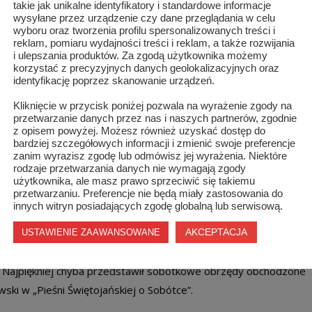
takie jak unikalne identyfikatory i standardowe informacje
wysyłane przez urządzenie czy dane przeglądania w celu
wyboru oraz tworzenia profilu spersonalizowanych treści i
reklam, pomiaru wydajności treści i reklam, a także rozwijania
i ulepszania produktów. Za zgodą użytkownika możemy
korzystać z precyzyjnych danych geolokalizacyjnych oraz
identyfikację poprzez skanowanie urządzeń.
Kliknięcie w przycisk poniżej pozwala na wyrażenie zgody na
przetwarzanie danych przez nas i naszych partnerów, zgodnie
z opisem powyżej. Możesz również uzyskać dostęp do
bardziej szczegółowych informacji i zmienić swoje preferencje
zanim wyrazisz zgodę lub odmówisz jej wyrażenia. Niektóre
rodzaje przetwarzania danych nie wymagają zgody
ą kwiat paproci, który zapewniał szczęście, bogactwo i
użytkownika, ale masz prawo sprzeciwić się takiemu
przetwarzaniu. Preferencje nie będą miały zastosowania do
skazywało miejsce ukrytego skarbu. Korzystając z pretekstu,
innych witryn posiadających zgodę globalną lub serwisową.
ne pary udawały się na samotny spacer w ciemny las.
AKCEPTACJA
USTAWIENIE ZAAWANSOWANE
ę inspiracją dla wielu pisarzy np. Józefa Ignacego
. Najpiękniej chyba przedstawił sobótkowe obrzędy obchodzone
ki w „Pieśni Świętojańskiej o Sobótce”.