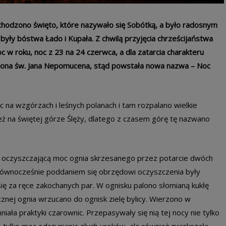
hodzono święto, które nazywało się Sobótką, a było radosnym
 były bóstwa Łado i Kupała. Z chwilą przyjęcia chrześcijaństwa
 w roku, noc z 23 na 24 czerwca, a dla zatarcia charakteru
trona św. Jana Nepomucena, stąd powstała nowa nazwa – Noc
c na wzgórzach i leśnych polanach i tam rozpalano wielkie
ż na świętej górze Ślęży, dlatego z czasem górę tę nazwano
 w oczyszczającą moc ognia skrzesanego przez potarcie dwóch
równocześnie poddaniem się obrzędowi oczyszczenia były
ię za ręce zakochanych par. W ognisku palono słomianą kukłę
cznej ognia wrzucano do ognisk zielę bylicy. Wierzono w
iała praktyki czarownic. Przepasywały się nią tej nocy nie tylko