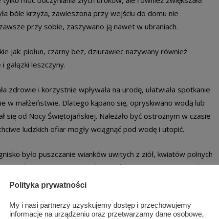
e tylko moc odczyniania złych uroków, ale również zwiększała
zyła bóle krzyża, zawieszona przy wejściu do domu nie
ę zawsze przy sobie, zaszywano ją nawet w ubraniach.
kie jak: piołun, czarny bez, dziurawiec nazywany również
 i gałązki leszczyny.
a zdrowie i korzystnie wpływała na urodę, ułatwiała spotkanie
e w małżeństwie. Dlatego kąpano się, opryskiwano wodą lub
 się od Nocy Świętojańskiej. Należało być ostrożnym w czasie
hciwe ludzkich ofiar mogły wciągnąć pod wodę i utopić.
sko było puszczanie wianków uwitych z ziół, kwiatów polnych
eszczułek, zaopatrzone w płonące świeczki spuszczane były
. Dobrą wróżbą było, kiedy wianek spokojnie płynął, złą, jeśli
Polityka prywatności
ymbolizowały kochającą się parę, jeżeli zbliżały się do siebie,
My i nasi partnerzy uzyskujemy dostęp i przechowujemy
ły zapowiadały rozstanie. Grały wiejskie kapele, tańczyły i
informacje na urządzeniu oraz przetwarzamy dane osobowe,