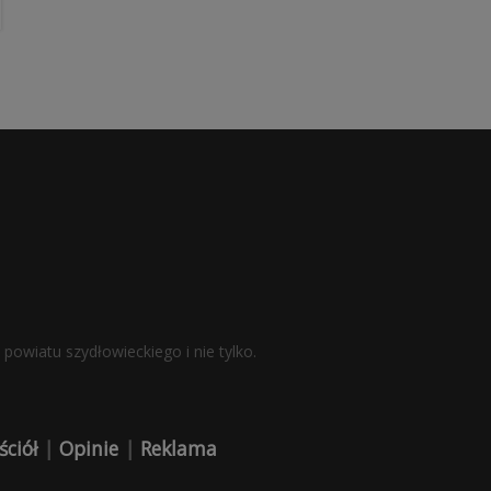
powiatu szydłowieckiego i nie tylko.
ściół
|
Opinie
|
Reklama