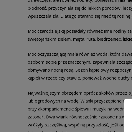
dziewczęta, ale również kobiety, ponieważ miała ni
płodność, przyczyniała się do lekkich porodów, lec
wpuszczała zła. Dlatego starano się mieć tę roślin
Moc czarodziejską posiadały również inne rośliny ta
świętojańskim zielem, mięta, ruta, biedrzeniec, liście
Moc oczyszczającą miała również woda, która dawał
osobom sobie przeznaczonym, zapewniała szczęści
obmywano nocną rosą. Sezon kąpielowy rozpoczynał
kąpieli w rzece czy stawie, ponieważ wodne duchy c
Najważniejszym obrzędem oprócz skoków przez ogni
lub ogrodowych na wodę. Wianki przyczepione do d
przy akompaniamencie śpiewu i muzyki na wodny nurt
zatonął . Dwa wianki równocześnie rzucone na wodę s
wróżyły szczęśliwą, wspólną przyszłość, jeśli oddala