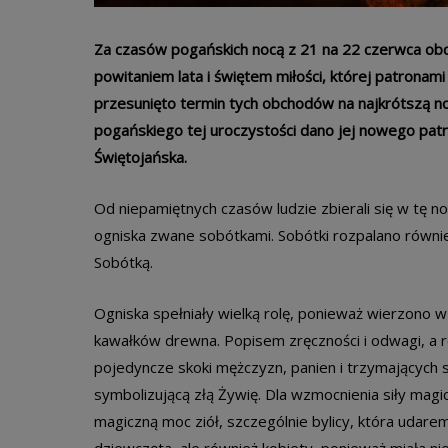
Za czasów pogańskich nocą z 21 na 22 czerwca obc
powitaniem lata i świętem miłości, której patronami
przesunięto termin tych obchodów na najkrótszą noc
pogańskiego tej uroczystości dano jej nowego pa
Świętojańska.
Od niepamiętnych czasów ludzie zbierali się w tę no
ogniska zwane sobótkami. Sobótki rozpalano równie
Sobótką.
Ogniska spełniały wielką rolę, ponieważ wierzono
kawałków drewna. Popisem zręczności i odwagi, a 
pojedyncze skoki mężczyzn, panien i trzymających s
symbolizującą złą Żywię. Dla wzmocnienia siły magi
magiczną moc ziół, szczególnie bylicy, która udaremn