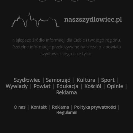
Najlepsze źródło informacji dla Ciebie i twojego regionu.
Rzetelne informacje przekazywane na bieżąco z powiatu
szydłowieckiego i nie tylko.
Szydłowiec
|
Samorząd
|
Kultura
|
Sport
|
Wywiady
|
Powiat
|
Edukacja
|
Kościół
|
Opinie
|
Reklama
O nas
|
Kontakt
|
Reklama
|
Polityka prywatności
|
Regulamin