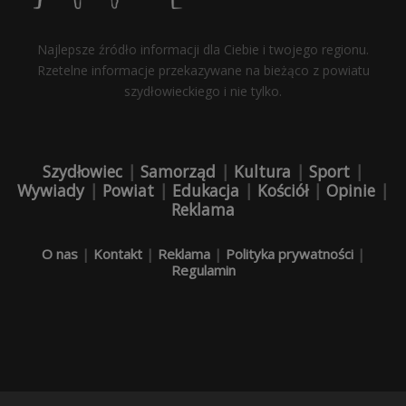
Najlepsze źródło informacji dla Ciebie i twojego regionu.
Rzetelne informacje przekazywane na bieżąco z powiatu
szydłowieckiego i nie tylko.
Szydłowiec
|
Samorząd
|
Kultura
|
Sport
|
Wywiady
|
Powiat
|
Edukacja
|
Kościół
|
Opinie
|
Reklama
O nas
|
Kontakt
|
Reklama
|
Polityka prywatności
|
Regulamin