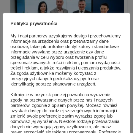
Polityka prywatności
My i nasi partnerzy uzyskujemy dostęp i przechowujemy
informacje na urządzeniu oraz przetwarzamy dane
osobowe, takie jak unikalne identyfikatory i standardowe
informacje wysyłane przez urządzenie czy dane
przeglądania w celu wyboru oraz tworzenia profilu
spersonalizowanych treści i reklam, pomiaru wydajności
treści i reklam, a także rozwijania i ulepszania produktów.
Ulice w Chlewiskach zostaną przebudowane
Za zgodą użytkownika możemy korzystać z
precyzyjnych danych geolokalizacyjnych oraz
identyfikację poprzez skanowanie urządzeń.
Kliknięcie w przycisk poniżej pozwala na wyrażenie
zgody na przetwarzanie danych przez nas i naszych
partnerów, zgodnie z opisem powyżej. Możesz również
uzyskać dostęp do bardziej szczegółowych informacji i
zmienić swoje preferencje zanim wyrazisz zgodę lub
odmówisz jej wyrażenia. Niektóre rodzaje przetwarzania
danych nie wymagają zgody użytkownika, ale masz
prawo sprzeciwić się takiemu przetwarzaniu. Preferencje