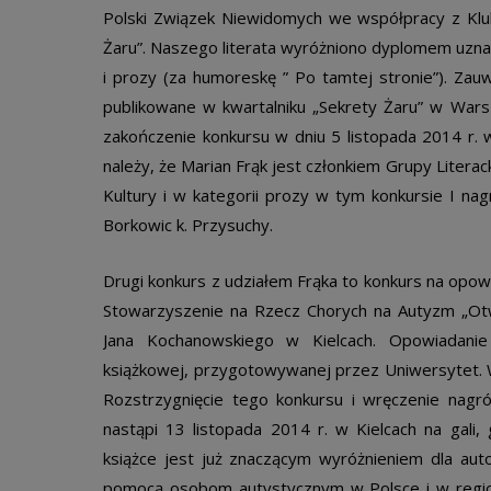
Polski Związek Niewidomych we współpracy z Klub
Żaru”. Naszego literata wyróżniono dyplomem uznan
i prozy (za humoreskę ” Po tamtej stronie”). Za
publikowane w kwartalniku „Sekrety Żaru” w Wars
zakończenie konkursu w dniu 5 listopada 2014 r. w
należy, że Marian Frąk jest członkiem Grupy Literac
Kultury i w kategorii prozy w tym konkursie I na
Borkowic k. Przysuchy.
Drugi konkurs z udziałem Frąka to konkurs na opo
Stowarzyszenie na Rzecz Chorych na Autyzm „Ot
Jana Kochanowskiego w Kielcach. Opowiadanie
książkowej, przygotowywanej przez Uniwersytet. W
Rozstrzygnięcie tego konkursu i wręczenie nagró
nastąpi 13 listopada 2014 r. w Kielcach na gali
książce jest już znaczącym wyróżnieniem dla aut
pomocą osobom autystycznym w Polsce i w regioni