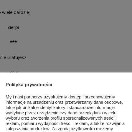
 o wiele bardziej
cierpi
***
nie uratujesz
mnie
Polityka prywatności
to niemożliwe
My i nasi partnerzy uzyskujemy dostęp i przechowujemy
od wszystkich
informacje na urządzeniu oraz przetwarzamy dane osobowe,
takie jak unikalne identyfikatory i standardowe informacje
wysyłane przez urządzenie czy dane przeglądania w celu
zmartwień
wyboru oraz tworzenia profilu spersonalizowanych treści i
reklam, pomiaru wydajności treści i reklam, a także rozwijania
i ulepszania produktów. Za zgodą użytkownika możemy