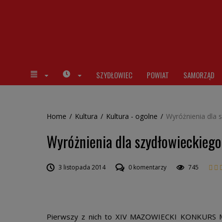
SZYDŁOWIEC
POWIAT
SAMORZĄD
Home
/
Kultura
/
Kultura - ogolne
/
Wyróżnienia dla s
Wyróżnienia dla szydłowieckiego 
3 listopada 2014
0 komentarzy
745
Pierwszy z nich to XIV MAZOWIECKI KONKURS M