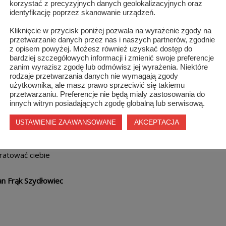
zelkiej zgryzoty
korzystać z precyzyjnych danych geolokalizacyjnych oraz
identyfikację poprzez skanowanie urządzeń.
i beznadziei
Kliknięcie w przycisk poniżej pozwala na wyrażenie zgody na
przetwarzanie danych przez nas i naszych partnerów, zgodnie
z opisem powyżej. Możesz również uzyskać dostęp do
od braku sensu
bardziej szczegółowych informacji i zmienić swoje preferencje
zanim wyrazisz zgodę lub odmówisz jej wyrażenia. Niektóre
rodzaje przetwarzania danych nie wymagają zgody
istnienia
użytkownika, ale masz prawo sprzeciwić się takiemu
przetwarzaniu. Preferencje nie będą miały zastosowania do
ale ja jeszcze
innych witryn posiadających zgodę globalną lub serwisową.
AKCEPTACJA
USTAWIENIE ZAAWANSOWANE
mogę
ratować ciebie
an Frąk Szydłowiec