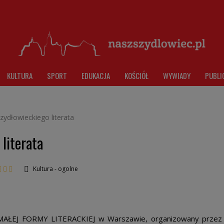
KULTURA
SPORT
EDUKACJA
KOŚCIÓŁ
WYWIADY
PUBLI
zydłowieckiego literata
literata
Kultura - ogolne
AŁEJ FORMY LITERACKIEJ w Warszawie, organizowany przez