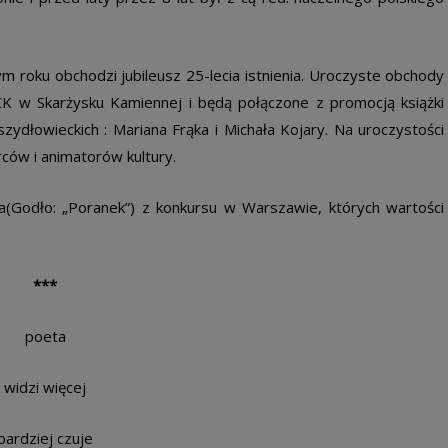
tym roku obchodzi jubileusz 25-lecia istnienia. Uroczyste obchody
K w Skarżysku Kamiennej i będą połączone z promocją książki
zydłowieckich : Mariana Frąka i Michała Kojary. Na uroczystości
ów i animatorów kultury.
Godło: „Poranek”) z konkursu w Warszawie, których wartości
***
poeta
widzi więcej
bardziej czuje