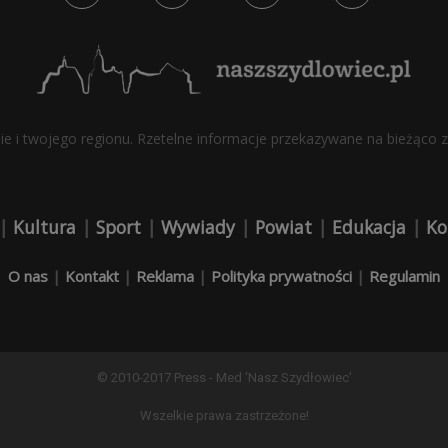
bie i twojego regionu. Rzetelne informacje przekazywane na bieżąco z 
|
Kultura
|
Sport
|
Wywiady
|
Powiat
|
Edukacja
|
Ko
O nas
|
Kontakt
|
Reklama
|
Polityka prywatności
|
Regulamin
© 2010-2017 Press - Med 'Nasz Szydłowiec'
Wszelkie prawa zastrzeżone!