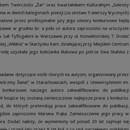
em Twórczości „Żar” oraz Kwartalnikiem Kulturalnym „Sekrety
ia w dwóch kategoriach: poezji (za zestaw 5 wierszy lirycznych)
uważone przez profesjonalne jury jego utwory konkursowe będą
zawie w grudniu br. a póki co autora zaproszono na uroczyste
 Sali Tyflogalerii w Warszawie przy ul. Konwiktorskiej 7. Dodać
kiej „Wiklina” w Skarżysku Kam. działającej przy Miejskim Centrum
grodę uzyskała jego koleżanka klubowa po piórze Ewa Skalska z
wiadanie dotyczące osób chorych na autyzm, organizowany przez
wórzmy Świat” w Starachowicach, wespół z Uniwersytetem im.
 konkursowe naszego autora zakwalifikowano do publikacji
 książce tej zostaną zamieszczone najlepsze prace z konkursu.
d, do których pretendują prace zakwalifikowane do publikacji,
, gdzie zaproszono Mariana Frąka. Zamieszczenie jego pracy w
ora. Dodać należy, że wymieniony od ponad 20 lat zajmuje się
e i przed laty przez 8 lat był z-cą red. naczelnego polskiego