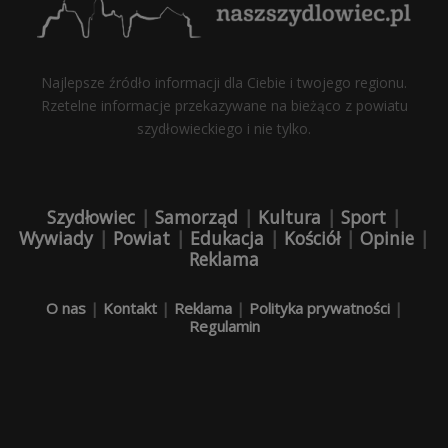
Najlepsze źródło informacji dla Ciebie i twojego regionu.
Rzetelne informacje przekazywane na bieżąco z powiatu
szydłowieckiego i nie tylko.
Szydłowiec
|
Samorząd
|
Kultura
|
Sport
|
Wywiady
|
Powiat
|
Edukacja
|
Kościół
|
Opinie
|
Reklama
O nas
|
Kontakt
|
Reklama
|
Polityka prywatności
|
Regulamin