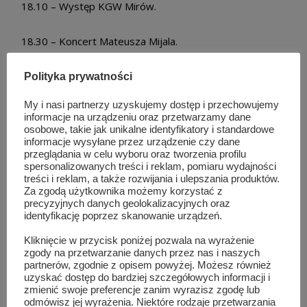
18.10 – Występ KGW Mirów.
18.30 – Koncert Mateusza Mijala.
19.30 – Koncert zespołu Łukash.
Polityka prywatności
My i nasi partnerzy uzyskujemy dostęp i przechowujemy
20.45 – Koncert zespołu Playboys.
informacje na urządzeniu oraz przetwarzamy dane
osobowe, takie jak unikalne identyfikatory i standardowe
informacje wysyłane przez urządzenie czy dane
22.00 – Koncert Mariusza Sobczyka.
przeglądania w celu wyboru oraz tworzenia profilu
spersonalizowanych treści i reklam, pomiaru wydajności
treści i reklam, a także rozwijania i ulepszania produktów.
Za zgodą użytkownika możemy korzystać z
TAG LIST
DOŻYNKI
MIRÓW
precyzyjnych danych geolokalizacyjnych oraz
identyfikację poprzez skanowanie urządzeń.
Kliknięcie w przycisk poniżej pozwala na wyrażenie
Podobne wpisy
zgody na przetwarzanie danych przez nas i naszych
partnerów, zgodnie z opisem powyżej. Możesz również
uzyskać dostęp do bardziej szczegółowych informacji i
zmienić swoje preferencje zanim wyrazisz zgodę lub
odmówisz jej wyrażenia. Niektóre rodzaje przetwarzania