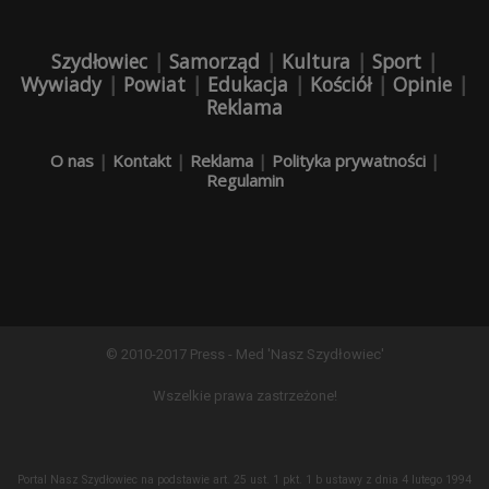
Szydłowiec
|
Samorząd
|
Kultura
|
Sport
|
Wywiady
|
Powiat
|
Edukacja
|
Kościół
|
Opinie
|
Reklama
O nas
|
Kontakt
|
Reklama
|
Polityka prywatności
|
Regulamin
© 2010-2017 Press - Med 'Nasz Szydłowiec'
Wszelkie prawa zastrzeżone!
Portal Nasz Szydłowiec na podstawie art. 25 ust. 1 pkt. 1 b ustawy z dnia 4 lutego 1994