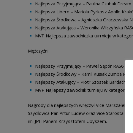
Najlepsza Przyjmująca – Paulina Czubak Dream
Najlepsza Libero – Mariola Pyrkosz Apollo Krak
Najlepsza Środkowa – Agnieszka Oraczewska Ni
Najlepsza Atakująca – Weronika Wilczyńska RAS
MVP Najlepsza zawodniczka turrnieju w kategor
Mężczyźni
Najlepszy Przyjmujący – Paweł Sąpór RAS6 Szy
Najlepszy Środkowy – Kamil Kusiak Zumba Przy
Najlepszy Atakujący – Piotr Szostek Bardacha
MVP Najlepszy zawodnik turnieju w kategorii M
Nagrody dla najlepszych wręczył Vice Marszałek 
Szydłowca Pan Artur Ludew oraz Vice Starosta Pow
im. JPII Panem Krzysztofem Ubyszem.