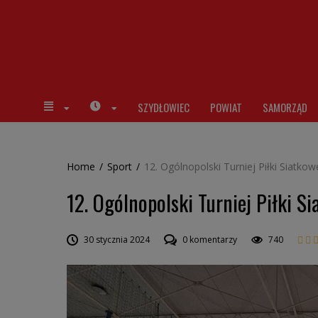
SZYDŁOWIEC
POWIAT
SAMORZĄD
Home
/
Sport
/
12. Ogólnopolski Turniej Piłki Siatko
12. Ogólnopolski Turniej Piłki S
30 stycznia 2024
0 komentarzy
740