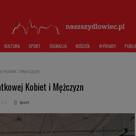
KULTURA
SPORT
EDUKACJA
KOŚCIÓŁ
WYWIADY
PUBLI
wej Kobiet i Mężczyzn
iatkowej Kobiet i Mężczyzn
Sport