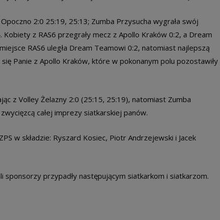
y Opoczno 2:0 25:19, 25:13; Zumba Przysucha wygrała swój
. Kobiety z RAS6 przegrały mecz z Apollo Kraków 0:2, a Dream
 miejsce RAS6 uległa Dream Teamowi 0:2, natomiast najlepszą
y się Panie z Apollo Kraków, które w pokonanym polu pozostawiły
ąc z Volley Żelazny 2:0 (25:15, 25:19), natomiast Zumba
 zwycięzcą całej imprezy siatkarskiej panów.
S w składzie: Ryszard Kosiec, Piotr Andrzejewski i Jacek
i sponsorzy przypadły następującym siatkarkom i siatkarzom.