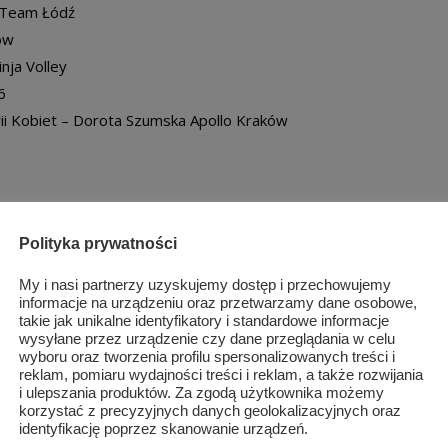
 Team Łódź
ów
nja Volley
6
ii Kobiet – Dorota Szumska Apollo Kraków
dłowiec
Polityka prywatności
sucha
 Warszawa
My i nasi partnerzy uzyskujemy dostęp i przechowujemy
ężczyzn – Michał Korycki Zumba Przysucha
informacje na urządzeniu oraz przetwarzamy dane osobowe,
takie jak unikalne identyfikatory i standardowe informacje
wysyłane przez urządzenie czy dane przeglądania w celu
Województwa Mazowieckiego Pan Rafał Rajkowski, Burmistrz
wyboru oraz tworzenia profilu spersonalizowanych treści i
reklam, pomiaru wydajności treści i reklam, a także rozwijania
iatu Szydłowieckiego Pani Anita Gołosz z Dyrektorem PSP Nr 2
i ulepszania produktów. Za zgodą użytkownika możemy
korzystać z precyzyjnych danych geolokalizacyjnych oraz
identyfikację poprzez skanowanie urządzeń.