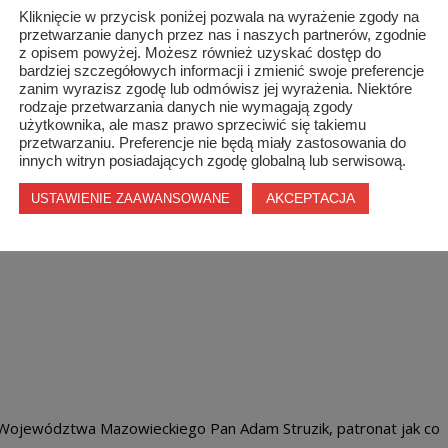
Kliknięcie w przycisk poniżej pozwala na wyrażenie zgody na
przetwarzanie danych przez nas i naszych partnerów, zgodnie
z opisem powyżej. Możesz również uzyskać dostęp do
bardziej szczegółowych informacji i zmienić swoje preferencje
zanim wyrazisz zgodę lub odmówisz jej wyrażenia. Niektóre
rodzaje przetwarzania danych nie wymagają zgody
użytkownika, ale masz prawo sprzeciwić się takiemu
przetwarzaniu. Preferencje nie będą miały zastosowania do
innych witryn posiadających zgodę globalną lub serwisową.
AKCEPTACJA
USTAWIENIE ZAAWANSOWANE
 Województwa Mazowieckiego Pan Adam Struzik, patronat jak co