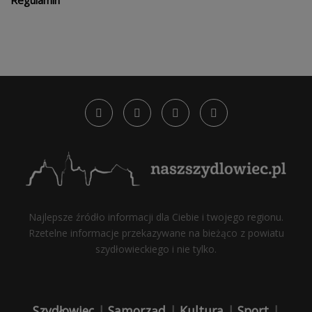
Regulamin
Najlepsze źródło informacji dla Ciebie i twojego regionu.
Rzetelne informacje przekazywane na bieżąco z powiatu
szydłowieckiego i nie tylko.
Szydłowiec
|
Samorząd
|
Kultura
|
Sport
|