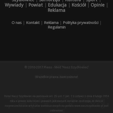
Wywiady
|
Powiat
|
Edukacja
|
Kościół
|
Opinie
|
Reklama
O nas
|
Kontakt
|
Reklama
|
Polityka prywatności
|
Regulamin
© 2010-2017 Press - Med 'Nasz Szydłowiec'
Wszelkie prawa zastrzeżone!
Portal Nasz Szydłowiec na podstawie art. 25 ust. 1 pkt. 1 b ustawy z dnia 4 lutego 1994
roku o prawie autorskim i prawach pokrewnych wyraźnie zastrzega, że dalsze
rozpowszechnianie artykułów zamieszczonych na portalu www.naszszydlowiec.pl jest
zabronione.