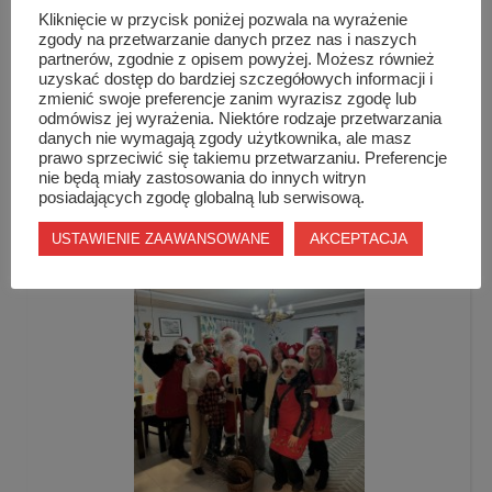
Kliknięcie w przycisk poniżej pozwala na wyrażenie
zgody na przetwarzanie danych przez nas i naszych
partnerów, zgodnie z opisem powyżej. Możesz również
uzyskać dostęp do bardziej szczegółowych informacji i
zmienić swoje preferencje zanim wyrazisz zgodę lub
TAG LIST
GMINA JASTRZĄB
ZALEW JASTRZĄB
odmówisz jej wyrażenia. Niektóre rodzaje przetwarzania
danych nie wymagają zgody użytkownika, ale masz
prawo sprzeciwić się takiemu przetwarzaniu. Preferencje
nie będą miały zastosowania do innych witryn
Podobne wpisy
posiadających zgodę globalną lub serwisową.
AKCEPTACJA
USTAWIENIE ZAAWANSOWANE