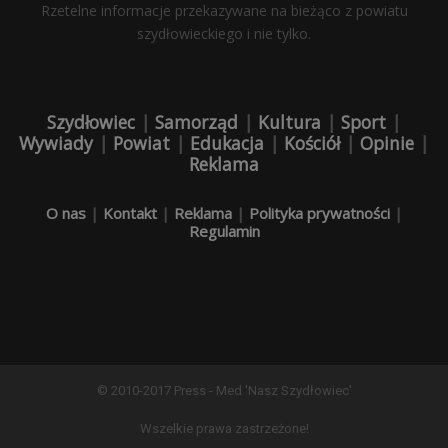
Rzetelne informacje przekazywane na bieżąco z powiatu
szydłowieckiego i nie tylko.
Szydłowiec
|
Samorząd
|
Kultura
|
Sport
|
Wywiady
|
Powiat
|
Edukacja
|
Kościół
|
Opinie
|
Reklama
O nas
|
Kontakt
|
Reklama
|
Polityka prywatności
|
Regulamin
© 2010-2017 Press - Med 'Nasz Szydłowiec'
Wszelkie prawa zastrzeżone!