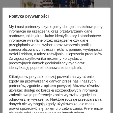
Polityka prywatności
My i nasi partnerzy uzyskujemy dostęp i przechowujemy
informacje na urządzeniu oraz przetwarzamy dane
osobowe, takie jak unikalne identyfikatory i standardowe
informacje wysyłane przez urządzenie czy dane
przeglądania w celu wyboru oraz tworzenia profilu
spersonalizowanych treści i reklam, pomiaru wydajności
Szydłowieckie dziewczęta najlepsze w piłce nożnej...
treści i reklam, a także rozwijania i ulepszania produktów.
Za zgodą użytkownika możemy korzystać z
precyzyjnych danych geolokalizacyjnych oraz
identyfikację poprzez skanowanie urządzeń.
Kliknięcie w przycisk poniżej pozwala na wyrażenie
zgody na przetwarzanie danych przez nas i naszych
partnerów, zgodnie z opisem powyżej. Możesz również
uzyskać dostęp do bardziej szczegółowych informacji i
zmienić swoje preferencje zanim wyrazisz zgodę lub
odmówisz jej wyrażenia. Niektóre rodzaje przetwarzania
danych nie wymagają zgody użytkownika, ale masz
prawo sprzeciwić się takiemu przetwarzaniu. Preferencje
nie będą miały zastosowania do innych witryn