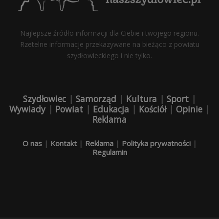
Najlepsze źródło informacji dla Ciebie i twojego regionu.
Rzetelne informacje przekazywane na bieżąco z powiatu
szydłowieckiego i nie tylko.
Szydłowiec
|
Samorząd
|
Kultura
|
Sport
|
Wywiady
|
Powiat
|
Edukacja
|
Kościół
|
Opinie
|
Reklama
O nas
|
Kontakt
|
Reklama
|
Polityka prywatności
|
Regulamin