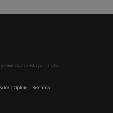
powiatu szydłowieckiego i nie tylko.
ściół
|
Opinie
|
Reklama