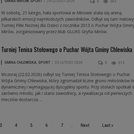
GMINA MIRÓW
,
SPORT
/
24 LUTEGO 2026
0
363
W sobotę, 21 lutego, hala sportowa w Mirowie stała się areną
piłkarskich emocji najmłodszych zawodników. Odbył się tam Halowy
Turniej Piłki Nożnej dla Dzieci z rocznika 2013 o Puchar Wójta Gmin
Mirów, zorganizowany przez klub GLUKS Gryfia Mirów.
Turniej Tenisa Stołowego o Puchar Wójta Gminy Chlewiska
GMINA CHLEWISKA
,
SPORT
/
23 LUTEGO 2026
0
313
Wczoraj (22.02.2026) odbył się Turniej Tenisa Stołowego o Puchar
Wójta Gminy Chlewiska, który zgromadził liczne grono miłośników t
dynamicznej i wymagającej dyscypliny sportu. Przy stołach spotkali s
zarówno młodsi, jak i starsi zawodnicy, a rywalizacja od pierwszych
meczów dostarcza ...
3
4
5
6
7
...
Next
Last »