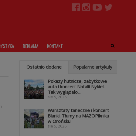
CYSTYKA
REKLAMA
KONTAKT
Ostatnio dodane
Popularne artykuły
Pokazy hutnicze, zabytkowe
auta i koncert Natalii Nykiel.
Tak wyglądało...
sie 5, 2026
87
Warsztaty taneczne i koncert
Blanki. Tłumy na MAZOPikniku
w Orońsku
sie 5, 2026