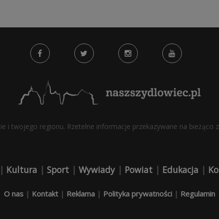
bie i twojego regionu. Rzetelne informacje przekazywane na bieżąco z 
|
Kultura
|
Sport
|
Wywiady
|
Powiat
|
Edukacja
|
Ko
O nas
|
Kontakt
|
Reklama
|
Polityka prywatności
|
Regulamin