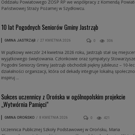
Oddziału Powiatowego ZOSP RP we współpracy z Komendą Powia
Państwowej Straży Pożarnej w Szydłowcu.
10 lat Pogodnych Seniorów Gminy Jastrząb
GMINA JASTRZĄB
/
27 KWIETNIA 2026
0
306
W piątkowy wieczór 24 kwietnia 2026 roku, Jastrząb stał się miejsc
wyjątkowego świętowania. Członkowie oraz sympatycy Stowarzysze
Pogodni Seniorzy Gminy Jastrząb obchodzili piękny jubileusz – 10-lec
działalności organizacji, która od dekady integruje lokalną społeczno
inspiruj ...
Sukces uczennicy z Orońska w ogólnopolskim projekcie
„Wytwórnia Pamięci”
GMINA OROŃSKO
/
8 KWIETNIA 2026
0
421
Uczennica Publicznej Szkoły Podstawowej w Orońsku, Maria