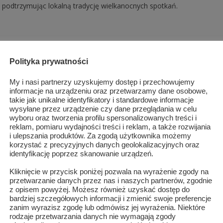
podtrzymując lokalną tradycję wielkanocnych spotkań.
Blisko 200 osób na wiosennym rajdzie w gminie Jastrząb
Polityka prywatności
GMINA JASTRZĄB
/
20 MARCA 2026
0
292
My i nasi partnerzy uzyskujemy dostęp i przechowujemy
informacje na urządzeniu oraz przetwarzamy dane osobowe,
W czwartek 19 marca 2026 roku miłośnicy aktywnego wypoczynku
takie jak unikalne identyfikatory i standardowe informacje
wysyłane przez urządzenie czy dane przeglądania w celu
spotkali się na trzeciej edycji Spontanicznego Rajdu w Poszukiwaniu
wyboru oraz tworzenia profilu spersonalizowanych treści i
Wiosny, który w tym roku odbywał się pod hasłem „Zielono mam w
reklam, pomiaru wydajności treści i reklam, a także rozwijania
głowie”. Wydarzenie przygotowały wspólnie Mazowiecki Oddział P
i ulepszania produktów. Za zgodą użytkownika możemy
„Ziemia Radomska”, Publiczna S ...
korzystać z precyzyjnych danych geolokalizacyjnych oraz
identyfikację poprzez skanowanie urządzeń.
Krzemień czekoladowy z Gminy Orońsko na międzynarodow
Kliknięcie w przycisk poniżej pozwala na wyrażenie zgody na
przetwarzanie danych przez nas i naszych partnerów, zgodnie
wybiegach
z opisem powyżej. Możesz również uzyskać dostęp do
bardziej szczegółowych informacji i zmienić swoje preferencje
zanim wyrazisz zgodę lub odmówisz jej wyrażenia. Niektóre
GMINA OROŃSKO
/
25 LUTEGO 2026
0
405
rodzaje przetwarzania danych nie wymagają zgody