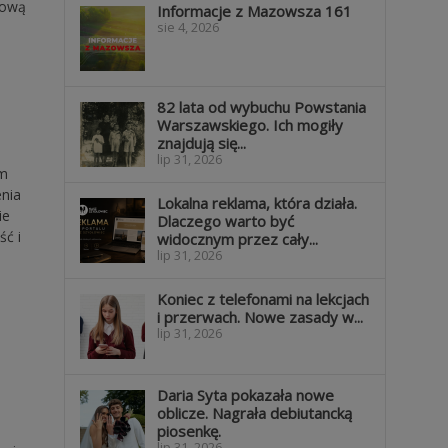
tową
Informacje z Mazowsza 161
sie 4, 2026
82 lata od wybuchu Powstania
Warszawskiego. Ich mogiły
znajdują się...
lip 31, 2026
em
nia
Lokalna reklama, która działa.
ie
Dlaczego warto być
ść i
widocznym przez cały...
lip 31, 2026
Koniec z telefonami na lekcjach
i przerwach. Nowe zasady w...
lip 31, 2026
Daria Syta pokazała nowe
oblicze. Nagrała debiutancką
piosenkę.
lip 31, 2026