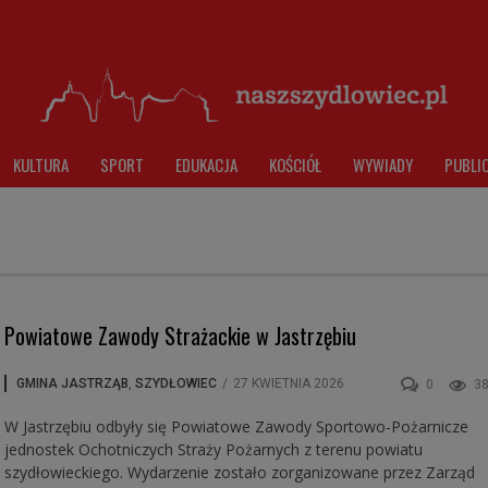
KULTURA
SPORT
EDUKACJA
KOŚCIÓŁ
WYWIADY
PUBLI
Powiatowe Zawody Strażackie w Jastrzębiu
GMINA JASTRZĄB
,
SZYDŁOWIEC
/
27 KWIETNIA 2026
0
3
W Jastrzębiu odbyły się Powiatowe Zawody Sportowo-Pożarnicze
jednostek Ochotniczych Straży Pożarnych z terenu powiatu
szydłowieckiego. Wydarzenie zostało zorganizowane przez Zarząd