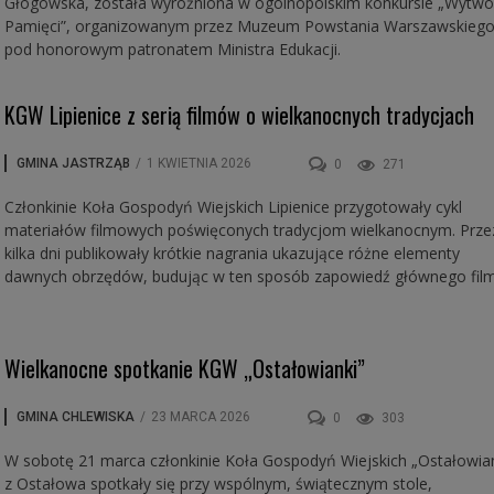
Głogowska, została wyróżniona w ogólnopolskim konkursie „Wytwó
Pamięci”, organizowanym przez Muzeum Powstania Warszawskieg
pod honorowym patronatem Ministra Edukacji.
KGW Lipienice z serią filmów o wielkanocnych tradycjach
GMINA JASTRZĄB
/
1 KWIETNIA 2026
0
271
Członkinie Koła Gospodyń Wiejskich Lipienice przygotowały cykl
materiałów filmowych poświęconych tradycjom wielkanocnym. Prze
kilka dni publikowały krótkie nagrania ukazujące różne elementy
dawnych obrzędów, budując w ten sposób zapowiedź głównego film
Wielkanocne spotkanie KGW „Ostałowianki”
GMINA CHLEWISKA
/
23 MARCA 2026
0
303
W sobotę 21 marca członkinie Koła Gospodyń Wiejskich „Ostałowian
z Ostałowa spotkały się przy wspólnym, świątecznym stole,