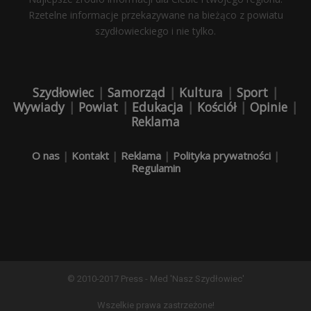
Rzetelne informacje przekazywane na bieżąco z powiatu
szydłowieckiego i nie tylko.
Szydłowiec
|
Samorząd
|
Kultura
|
Sport
|
Wywiady
|
Powiat
|
Edukacja
|
Kościół
|
Opinie
|
Reklama
O nas
|
Kontakt
|
Reklama
|
Polityka prywatności
|
Regulamin
© 2010-2017 Press - Med 'Nasz Szydłowiec'
Wszelkie prawa zastrzeżone!