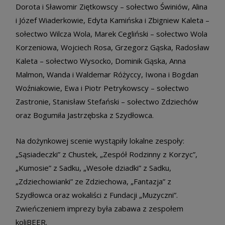
Dorota i Sławomir Ziętkowscy – sołectwo Świniów, Alina
i Józef Wiaderkowie, Edyta Kamińska i Zbigniew Kaleta –
sołectwo Wilcza Wola, Marek Cegliński – sołectwo Wola
Korzeniowa, Wojciech Rosa, Grzegorz Gąska, Radosław
Kaleta – sołectwo Wysocko, Dominik Gąska, Anna
Malmon, Wanda i Waldemar Różyccy, Iwona i Bogdan
Woźniakowie, Ewa i Piotr Petrykowscy – sołectwo
Zastronie, Stanisław Stefański – sołectwo Zdziechów
oraz Bogumiła Jastrzębska z Szydłowca.
Na dożynkowej scenie wystąpiły lokalne zespoły:
„Sąsiadeczki” z Chustek, „Zespół Rodzinny z Korzyc”,
„Kumosie” z Sadku, „Wesołe dziadki” z Sadku,
„Zdziechowianki” ze Zdziechowa, „Fantazja” z
Szydłowca oraz wokaliści z Fundacji „Muzyczni”.
Zwieńczeniem imprezy była zabawa z zespołem
koliBEER.