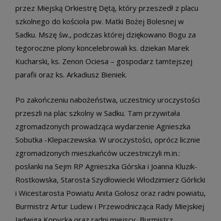
przez Miejską Orkiestrę Dętą, który przeszedł z placu
szkolnego do kościoła pw. Matki Bożej Bolesnej w
Sadku. Mszę św., podczas której dziękowano Bogu za
tegoroczne plony koncelebrowali ks. dziekan Marek
Kucharski, ks. Zenon Ociesa – gospodarz tamtejszej
parafii oraz ks. Arkadiusz Bieniek.
Po zakończeniu nabożeństwa, uczestnicy uroczystości
przeszli na plac szkolny w Sadku. Tam przywitała
zgromadzonych prowadząca wydarzenie Agnieszka
Sobutka -Klepaczewska. W uroczystości, oprócz licznie
zgromadzonych mieszkańców uczestniczyli m.in.:
posłanki na Sejm RP Agnieszka Górska i Joanna Kluzik-
Rostkowska, Starosta Szydłowiecki Włodzimierz Górlicki
i Wicestarosta Powiatu Anita Gołosz oraz radni powiatu,
Burmistrz Artur Ludew i Przewodnicząca Rady Miejskiej
Jadwiga Kopycka oraz radni miejscy, Burmistrz