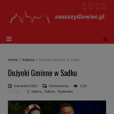
Home
/
Kultura
/
Dożynki Gminne w Sadku
Dożynki Gminne w Sadku
6 września 2023
0 komentarzy
1233
Kultura
,
Kultura
,
Szydłowiec