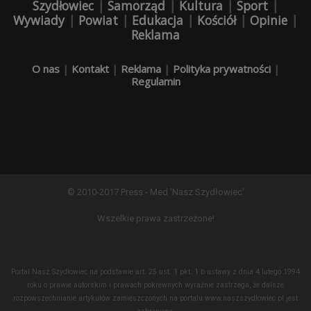
Szydłowiec
|
Samorząd
|
Kultura
|
Sport
|
Wywiady
|
Powiat
|
Edukacja
|
Kościół
|
Opinie
|
Reklama
O nas
|
Kontakt
|
Reklama
|
Polityka prywatności
|
Regulamin
© 2010-2017 Press - Med 'Nasz Szydłowiec'
Wszelkie prawa zastrzeżone!
Portal Nasz Szydłowiec na podstawie art. 25 ust. 1 pkt. 1 b ustawy z dnia 4 lutego 1994
roku o prawie autorskim i prawach pokrewnych wyraźnie zastrzega, że dalsze
rozpowszechnianie artykułów zamieszczonych na portalu www.naszszydlowiec.pl jest