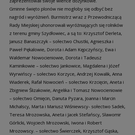
zaprezentowali swoje wieńce dożynkowe.
Gminne święto plonów nie mogłoby się odbyć bez
nagród i wyróżnień. Burmistrz wraz z Przewodniczącą
Rady Miejskiej uhonorowali wyróżniających się rolników
z terenu gminy Szydłowiec, a są to: Krzysztof Derleta,
Janusz Banaszczyk – sołectwo Chustki, Agnieszka i
Paweł Pękalowie, Dorota i Adam Kępczyńscy, Ewa i
Waldemar Nowocieniowie, Dorota i Tadeusz
Kaminikowie – sołectwo Jankowice, Magdalena i Józef
Wyrwińscy – sołectwo Korzyce, Andrzej Kowalik, Anna
Wiaderek, Rafał Nowocień – sołectwo Krzcięcin, Aneta i
Zbigniew Ślizakowie, Angelika i Tomasz Nowocieniowie
– sołectwo Omięcin, Danuta Pyzara, Joanna i Marcin
Michalscy, Marta i Mariusz Wiśniewscy- sołectwo Sadek,
Teresa Mrozowska, Aneta i Jacek Stefańscy, Sławomir
Górlicki, Wojciech Mrozowski, Iwona i Robert
Mrozowscy. – sołectwo Świerczek, Krzysztof Gąska,