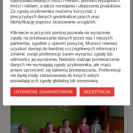
spersonalizowanych treści i reklam, pomiaru wydajności
treści i reklam, a także rozwijania i ulepszania produktów.
Za zgodą użytkownika możemy korzystać z
precyzyjnych danych geolokalizacyjnych oraz
identyfikację poprzez skanowanie urządzeń.
Kliknięcie w przycisk poniżej pozwala na wyrażenie
zgody na przetwarzanie danych przez nas i naszych
partnerów, zgodnie z opisem powyżej. Możesz również
uzyskać dostęp do bardziej szczegółowych informacji i
zmienić swoje preferencje zanim wyrazisz zgodę lub
odmówisz jej wyrażenia. Niektóre rodzaje przetwarzania
danych nie wymagają zgody użytkownika, ale masz
prawo sprzeciwić się takiemu przetwarzaniu. Preferencje
Sukces dziewcząt w półfinale turnieju
nie będą miały zastosowania do innych witryn
międzypowiat...
posiadających zgodę globalną lub serwisową.
AKCEPTACJA
USTAWIENIE ZAAWANSOWANE