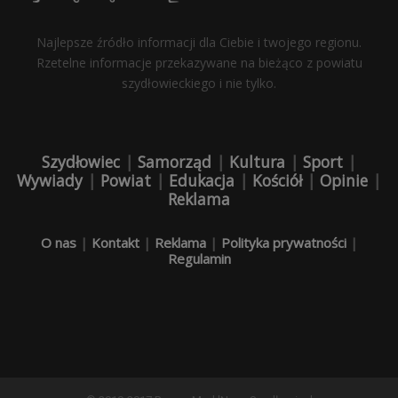
Najlepsze źródło informacji dla Ciebie i twojego regionu.
Rzetelne informacje przekazywane na bieżąco z powiatu
szydłowieckiego i nie tylko.
Szydłowiec
|
Samorząd
|
Kultura
|
Sport
|
Wywiady
|
Powiat
|
Edukacja
|
Kościół
|
Opinie
|
Reklama
O nas
|
Kontakt
|
Reklama
|
Polityka prywatności
|
Regulamin