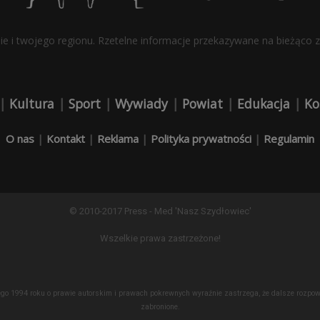
bie i twojego regionu. Rzetelne informacje przekazywane na bieżąco z 
|
Kultura
|
Sport
|
Wywiady
|
Powiat
|
Edukacja
|
Ko
O nas
|
Kontakt
|
Reklama
|
Polityka prywatności
|
Regulamin
© 2010-2017 Press - Med 'Nasz Szydłowiec'
Wszelkie prawa zastrzeżone!
lutego 1994 roku o prawie autorskim i prawach pokrewnych wyraźnie zastrzega, że dalsze roz
zabronione.