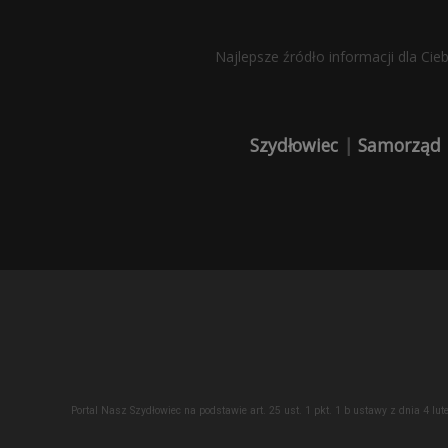
Najlepsze źródło informacji dla Cie
Szydłowiec
|
Samorząd
Portal Nasz Szydłowiec na podstawie art. 25 ust. 1 pkt. 1 b ustawy z dnia 4 