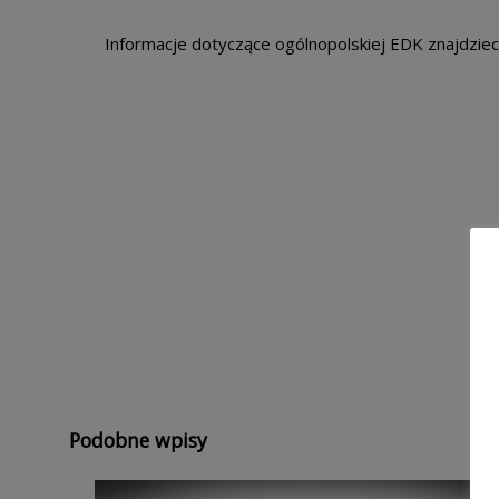
Informacje dotyczące ogólnopolskiej EDK znajdziec
Podobne wpisy