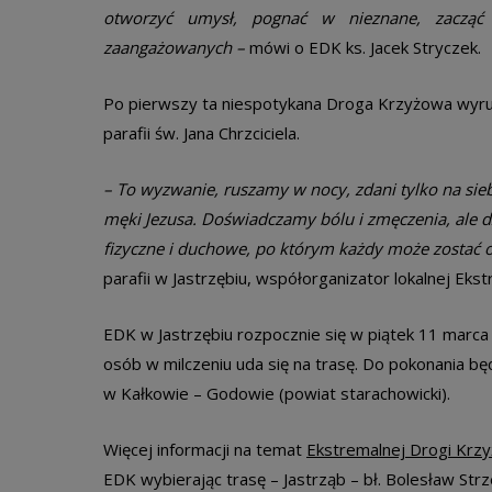
otworzyć umysł, pognać w nieznane, zacząć d
zaangażowanych –
mówi o EDK ks. Jacek Stryczek.
Po pierwszy ta niespotykana Droga Krzyżowa wyrusz
parafii św. Jana Chrzciciela.
– To wyzwanie, ruszamy w nocy, zdani tylko na siebi
męki Jezusa. Doświadczamy bólu i zmęczenia, ale d
fizyczne i duchowe, po którym każdy może zostać
parafii w Jastrzębiu, współorganizator lokalnej Ek
EDK w Jastrzębiu rozpocznie się w piątek 11 marca m
osób w milczeniu uda się na trasę. Do pokonania b
w Kałkowie – Godowie (powiat starachowicki).
Więcej informacji na temat
Ekstremalnej Drogi Krzy
EDK wybierając trasę – Jastrząb – bł. Bolesław Str