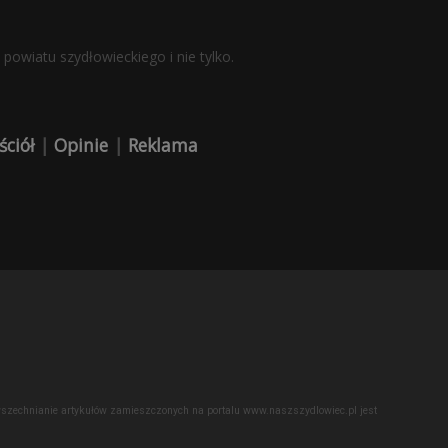
powiatu szydłowieckiego i nie tylko.
ściół
|
Opinie
|
Reklama
powszechnianie artykułów zamieszczonych na portalu www.naszszydlowiec.pl jest