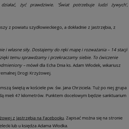
ziałać, żyć prawdziwie. ‘Świat potrzebuje ludzi żywych’,
y z powiatu szydłowieckiego, a dokładnie z Jastrzębia, z
e i własne siły. Dostajemy do ręki mapę i rozważania – 14 stacji
zięki temu sprawdzamy i przekraczamy siebie. To ćwiczenie
 odmieniony –
mówił dla Echa Dnia ks. Adam Włodek, wikariusz
stremalnej Drogi Krzyżowej.
szą świętą w kościele pw. św. Jana Chrziciela. Tuż po niej grupa
ędą mieli 47 kilometrów. Punktem docelowym będzie sanktuarium
żowej z Jastrzębia na Facebooku
. Zapisać można się na stronie
zelecki lub u księdza Adama Włodka.