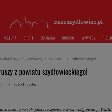
KULTURA
SPORT
EDUKACJA
KOŚCIÓŁ
WYWIADY
PUBLI
malna Droga Krzyżowa wyruszy z powiatu szydłowieckiego!
uszy z powiatu szydłowieckiego!
Kościół - ogolne
 do zrozumienia roli, jaką rzeczywiście w nim odgrywamy. Warto