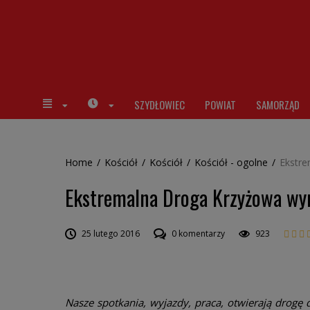
SZYDŁOWIEC
POWIAT
SAMORZĄD
Home
/
Kościół
/
Kościół
/
Kościół - ogolne
/
Ekstre
Ekstremalna Droga Krzyżowa wyr
25 lutego 2016
0 komentarzy
923
Nasze spotkania, wyjazdy, praca, otwierają drogę