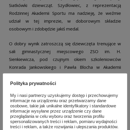
Siatkówki dziewcząt. Szydłowiec, z reprezentacją
Rodzinnej Akademii Sportu ma nadzieję, że weźmie
udział w tej imprezie, w doborowym składzie
osobowym i zdobędzie jakiś medal.
O dobry wynik zatroszczą się dziewczęta trenujące w
sali gimnastycznej miejscowego ZSO im. H.
Sienkiewicza, pod czujnym okiem szkoleniowców
Konrada Jankowskiego i Pawła Blocha w Akademii
Siatkówki RAS.
Polityka prywatności
My i nasi partnerzy uzyskujemy dostęp i przechowujemy
informacje na urządzeniu oraz przetwarzamy dane
osobowe, takie jak unikalne identyfikatory i standardowe
informacje wysyłane przez urządzenie czy dane
przeglądania w celu wyboru oraz tworzenia profilu
spersonalizowanych treści i reklam, pomiaru wydajności
treści i reklam, a także rozwijania i ulepszania produktów.