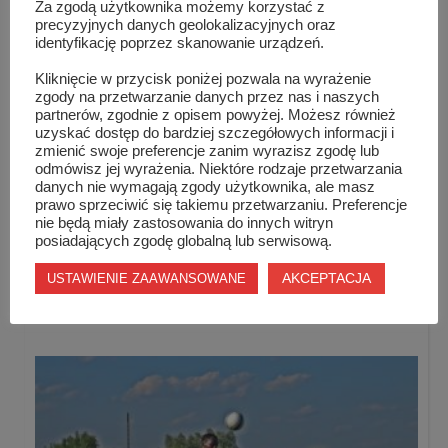
Za zgodą użytkownika możemy korzystać z
precyzyjnych danych geolokalizacyjnych oraz
identyfikację poprzez skanowanie urządzeń.
Kliknięcie w przycisk poniżej pozwala na wyrażenie
zgody na przetwarzanie danych przez nas i naszych
foto i info
ras.webd.pl
partnerów, zgodnie z opisem powyżej. Możesz również
uzyskać dostęp do bardziej szczegółowych informacji i
zmienić swoje preferencje zanim wyrazisz zgodę lub
odmówisz jej wyrażenia. Niektóre rodzaje przetwarzania
danych nie wymagają zgody użytkownika, ale masz
prawo sprzeciwić się takiemu przetwarzaniu. Preferencje
nie będą miały zastosowania do innych witryn
posiadających zgodę globalną lub serwisową.
Podobne wpisy
AKCEPTACJA
USTAWIENIE ZAAWANSOWANE