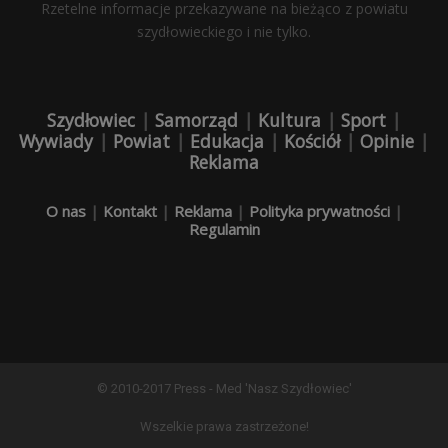
Rzetelne informacje przekazywane na bieżąco z powiatu
szydłowieckiego i nie tylko.
Szydłowiec
|
Samorząd
|
Kultura
|
Sport
|
Wywiady
|
Powiat
|
Edukacja
|
Kościół
|
Opinie
|
Reklama
O nas
|
Kontakt
|
Reklama
|
Polityka prywatności
|
Regulamin
© 2010-2017 Press - Med 'Nasz Szydłowiec'
Wszelkie prawa zastrzeżone!