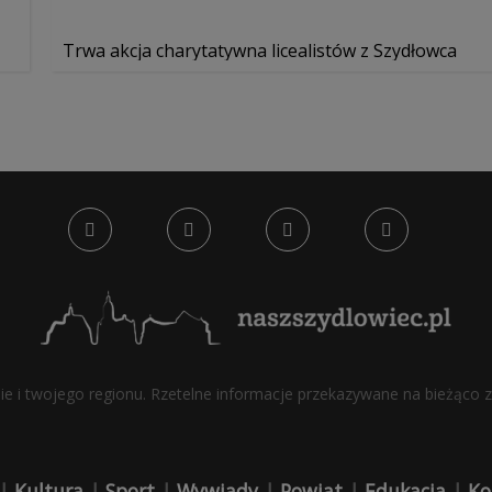
Trwa akcja charytatywna licealistów z Szydłowca
bie i twojego regionu. Rzetelne informacje przekazywane na bieżąco z 
|
Kultura
|
Sport
|
Wywiady
|
Powiat
|
Edukacja
|
Ko