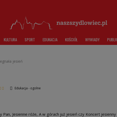
KULTURA
SPORT
EDUKACJA
KOŚCIÓŁ
WYWIADY
PUBLI
egnała jesień
Edukacja - ogolne
ny Pan, Jesienne róże, A w górach już jesień czy Koncert jesienny