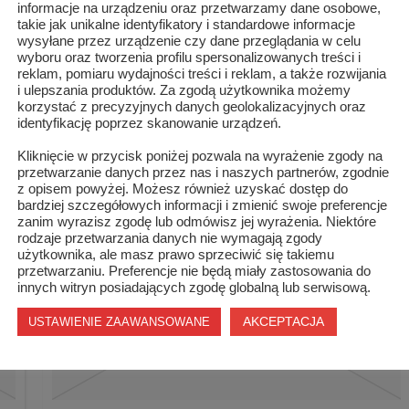
informacje na urządzeniu oraz przetwarzamy dane osobowe,
takie jak unikalne identyfikatory i standardowe informacje
wysyłane przez urządzenie czy dane przeglądania w celu
wyboru oraz tworzenia profilu spersonalizowanych treści i
reklam, pomiaru wydajności treści i reklam, a także rozwijania
i ulepszania produktów. Za zgodą użytkownika możemy
korzystać z precyzyjnych danych geolokalizacyjnych oraz
identyfikację poprzez skanowanie urządzeń.
Liczby rządzą światem
Kliknięcie w przycisk poniżej pozwala na wyrażenie zgody na
przetwarzanie danych przez nas i naszych partnerów, zgodnie
z opisem powyżej. Możesz również uzyskać dostęp do
bardziej szczegółowych informacji i zmienić swoje preferencje
zanim wyrazisz zgodę lub odmówisz jej wyrażenia. Niektóre
rodzaje przetwarzania danych nie wymagają zgody
użytkownika, ale masz prawo sprzeciwić się takiemu
przetwarzaniu. Preferencje nie będą miały zastosowania do
innych witryn posiadających zgodę globalną lub serwisową.
AKCEPTACJA
USTAWIENIE ZAAWANSOWANE