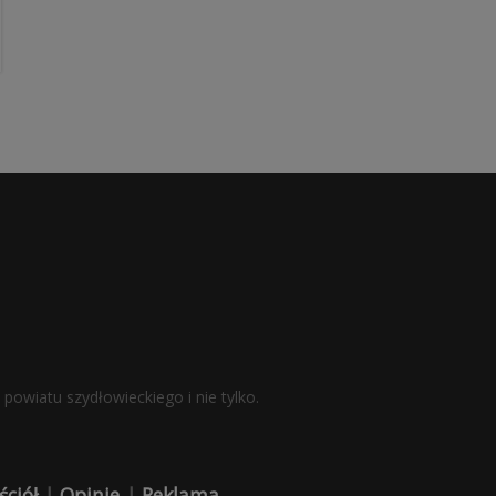
powiatu szydłowieckiego i nie tylko.
ściół
|
Opinie
|
Reklama