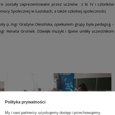
óre zostały zaprezentowane przez uczniów z kl. IV i członków
ocy Społecznej w Łaziskach, a także szkolnej społeczności.
koły p. mgr Grażyna Olesińska, opiekunem grupy była pedagog –
mgr Renata Gromek. Dźwięki muzyki i śpiew umiliły uczestnikom
Polityka prywatności
My i nasi partnerzy uzyskujemy dostęp i przechowujemy