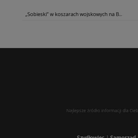
„Sobieski” w koszarach wojskowych na B...
Najlepsze źródło informacji dla Cie
Szydłowiec
|
Samorząd