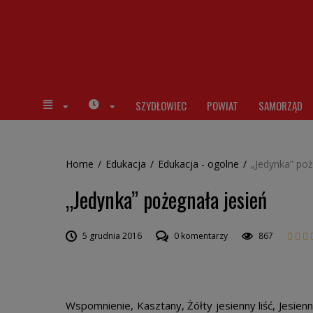
SZYDŁOWIEC
POWIAT
SAMORZĄD
Home
/
Edukacja
/
Edukacja - ogolne
/
„Jedynka” poż
„Jedynka” pożegnała jesień
5 grudnia 2016
0 komentarzy
867
Wspomnienie, Kasztany, Żółty jesienny liść, Jesien