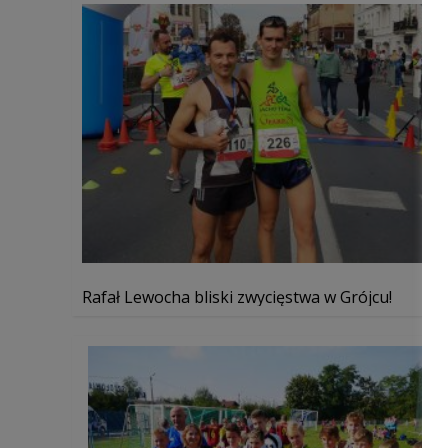
Rafał Lewocha bliski zwycięstwa w Grójcu!