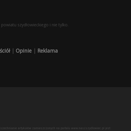
powiatu szydłowieckiego i nie tylko.
ściół
|
Opinie
|
Reklama
powszechnianie artykułów zamieszczonych na portalu www.naszszydlowiec.pl jest