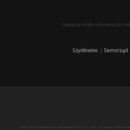
Najlepsze źródło informacji dla Cie
Szydłowiec
|
Samorząd
Portal Nasz Szydłowiec na podstawie art. 25 ust. 1 pkt. 1 b ustawy z dnia 4 