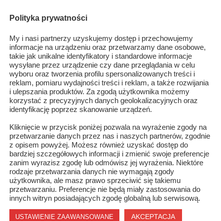
Polityka prywatności
My i nasi partnerzy uzyskujemy dostęp i przechowujemy
informacje na urządzeniu oraz przetwarzamy dane osobowe,
takie jak unikalne identyfikatory i standardowe informacje
wysyłane przez urządzenie czy dane przeglądania w celu
wyboru oraz tworzenia profilu spersonalizowanych treści i
reklam, pomiaru wydajności treści i reklam, a także rozwijania
i ulepszania produktów. Za zgodą użytkownika możemy
korzystać z precyzyjnych danych geolokalizacyjnych oraz
identyfikację poprzez skanowanie urządzeń.
Kliknięcie w przycisk poniżej pozwala na wyrażenie zgody na
przetwarzanie danych przez nas i naszych partnerów, zgodnie
z opisem powyżej. Możesz również uzyskać dostęp do
Ze sportu szachowego
bardziej szczegółowych informacji i zmienić swoje preferencje
zanim wyrazisz zgodę lub odmówisz jej wyrażenia. Niektóre
rodzaje przetwarzania danych nie wymagają zgody
użytkownika, ale masz prawo sprzeciwić się takiemu
przetwarzaniu. Preferencje nie będą miały zastosowania do
innych witryn posiadających zgodę globalną lub serwisową.
AKCEPTACJA
USTAWIENIE ZAAWANSOWANE