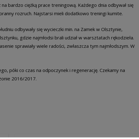
 na bardzo ciężką prace treningową. Każdego dnia odbywał się
ranny rozruch. Najstarsi mieli dodatkowo treningi kumite.
udniu odbywały się wycieczki min. na Zamek w Olsztynie,
ynku, gdzie najmłodsi brali udział w warsztatach rękodzieła.
senie sprawiały wiele radości, zwłaszcza tym najmłodszym. W
.
o, póki co czas na odpoczynek i regenerację. Czekamy na
ezonie 2016/2017.