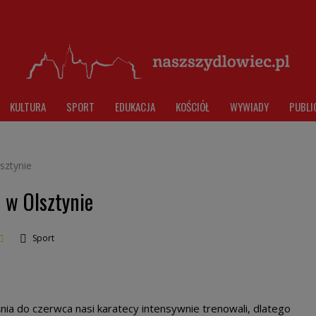
KULTURA
SPORT
EDUKACJA
KOŚCIÓŁ
WYWIADY
PUBLI
sztynie
 w Olsztynie
Sport
ia do czerwca nasi karatecy intensywnie trenowali, dlatego