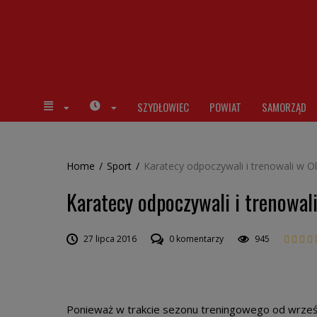
SZYDŁOWIEC
POWIAT
SAMORZĄD
Home
/
Sport
/
Karatecy odpoczywali i trenowali w Ol
Karatecy odpoczywali i trenowali
27 lipca 2016
0 komentarzy
945
Ponieważ w trakcie sezonu treningowego od wrześn