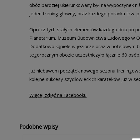
obóz bardziej ukierunkowany był na wypoczynek niż
jeden trening główny, oraz każdego poranka tzw. po
Oprócz tych stałych elementów każdego dnia po poł
Planetarium, Muzeum Budownictwa Ludowego w Olszt
Dodatkowo kąpiele w jeziorze oraz w hotelowym ba
tegorocznym obozie uczestniczyło łącznie 60 osób
Już niebawem początek nowego sezonu treningoweg
kolejne sukcesy szydłowieckich karateków już w s
Więcej zdjęć na Facebooku
Podobne wpisy