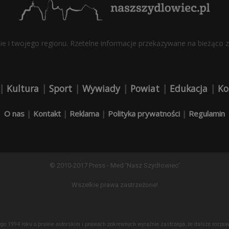
bie i twojego regionu. Rzetelne informacje przekazywane na bieżąco z 
|
Kultura
|
Sport
|
Wywiady
|
Powiat
|
Edukacja
|
Ko
O nas
|
Kontakt
|
Reklama
|
Polityka prywatności
|
Regulamin
© 2010-2017 Press - Med 'Nasz Szydłowiec'
Wszelkie prawa zastrzeżone!
lutego 1994 roku o prawie autorskim i prawach pokrewnych wyraźnie zastrzega, że dalsze roz