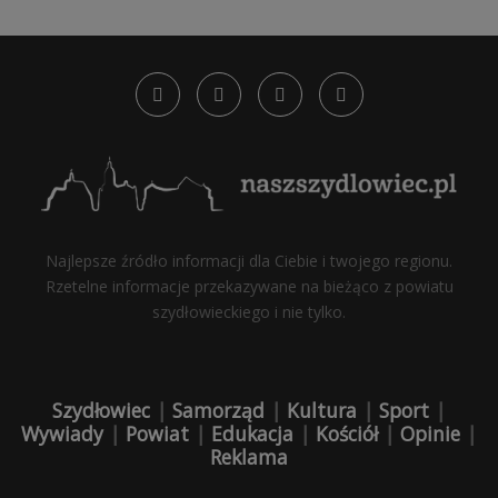
Najlepsze źródło informacji dla Ciebie i twojego regionu.
Rzetelne informacje przekazywane na bieżąco z powiatu
szydłowieckiego i nie tylko.
Szydłowiec
|
Samorząd
|
Kultura
|
Sport
|
Wywiady
|
Powiat
|
Edukacja
|
Kościół
|
Opinie
|
Reklama