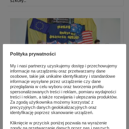
szkoły...
Polityka prywatności
My i nasi partnerzy uzyskujemy dostęp i przechowujemy
informacje na urządzeniu oraz przetwarzamy dane
osobowe, takie jak unikalne identyfikatory i standardowe
informacje wysyłane przez urządzenie czy dane
przeglądania w celu wyboru oraz tworzenia profilu
spersonalizowanych treści i reklam, pomiaru wydajności
treści i reklam, a także rozwijania i ulepszania produktów.
Europejski Dzień Języków Obcych
Za zgodą użytkownika możemy korzystać z
precyzyjnych danych geolokalizacyjnych oraz
identyfikację poprzez skanowanie urządzeń.
Kliknięcie w przycisk poniżej pozwala na wyrażenie
zgody na przetwarzanie danych przez nas i naszych