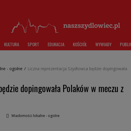
KULTURA
SPORT
EDUKACJA
KOŚCIÓŁ
WYWIADY
PUBLI
lne - ogolne
/
Liczna reprezentacja Szydłowca będzie dopingowała
 będzie dopingowała Polaków w meczu z
Wiadomości lokalne - ogolne