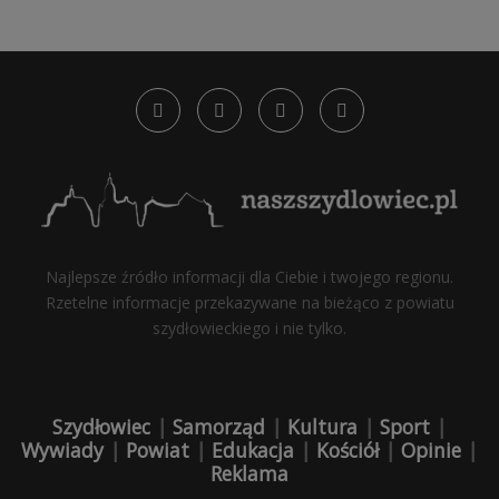
Najlepsze źródło informacji dla Ciebie i twojego regionu.
Rzetelne informacje przekazywane na bieżąco z powiatu
szydłowieckiego i nie tylko.
Szydłowiec
|
Samorząd
|
Kultura
|
Sport
|
Wywiady
|
Powiat
|
Edukacja
|
Kościół
|
Opinie
|
Reklama