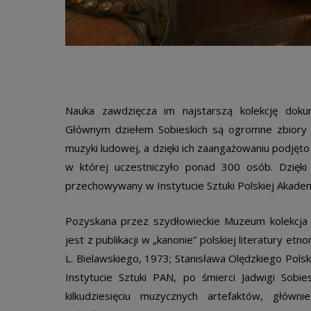
Nauka zawdzięcza im najstarszą kolekcję dokum
Głównym dziełem Sobieskich są ogromne zbiory na
muzyki ludowej, a dzięki ich zaangażowaniu podjęt
w której uczestniczyło ponad 300 osób. Dzięki
przechowywany w Instytucie Sztuki Polskiej Akadem
Pozyskana przez szydłowieckie Muzeum kolekcja 
jest z publikacji w „kanonie” polskiej literatury e
L. Bielawskiego, 1973; Stanisława Olędzkiego Pol
Instytucie Sztuki PAN, po śmierci Jadwigi Sobie
kilkudziesięciu muzycznych artefaktów, główn