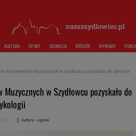
KULTURA
SPORT
EDUKACJA
KOŚCIÓŁ
WYWIADY
PUBLI
 Instrumentów Muzycznych w Szydłowcu pozyskało do zbiorów
 Muzycznych w Szydłowcu pozyskało do
ykologii
Kultura - ogolne