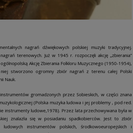
entalnych nagrań dźwiękowych polskiej muzyki tradycyjnej.
grań terenowych. Już w 1945 r. rozpoczęli akcję „zbierania”
o ogólnopolską Akcję Zbierania Folkloru Muzycznego (1950-1954),
 niej stworzono ogromny zbiór nagrań z terenu całej Polski
ii Nauk.
instrumentów gromadzonych przez Sobieskich, w części znana
tnomuzykologicznej (Polska muzyka ludowa i jej problemy , pod red.
skie instrumenty ludowe,1978). Przez lata przechowywana była w
skiej znalazła się w posiadaniu spadkobierców. Jest to zbiór
ie ludowych instrumentów polskich, środkowoeuropejskich i