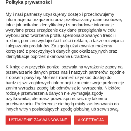
Polityka prywatności
zeum, które w tym roku obchodzi 40-lecie otwarcia się dla
My i nasi partnerzy uzyskujemy dostęp i przechowujemy
informacje na urządzeniu oraz przetwarzamy dane osobowe,
takie jak unikalne identyfikatory i standardowe informacje
dr Aneta Oborny
wysyłane przez urządzenie czy dane przeglądania w celu
wyboru oraz tworzenia profilu spersonalizowanych treści i
dyrektor MLIM
reklam, pomiaru wydajności treści i reklam, a także rozwijania
i ulepszania produktów. Za zgodą użytkownika możemy
korzystać z precyzyjnych danych geolokalizacyjnych oraz
identyfikację poprzez skanowanie urządzeń.
Kliknięcie w przycisk poniżej pozwala na wyrażenie zgody na
przetwarzanie danych przez nas i naszych partnerów, zgodnie
z opisem powyżej. Możesz również uzyskać dostęp do
bardziej szczegółowych informacji i zmienić swoje preferencje
zanim wyrazisz zgodę lub odmówisz jej wyrażenia. Niektóre
rodzaje przetwarzania danych nie wymagają zgody
użytkownika, ale masz prawo sprzeciwić się takiemu
przetwarzaniu. Preferencje nie będą miały zastosowania do
innych witryn posiadających zgodę globalną lub serwisową.
AKCEPTACJA
USTAWIENIE ZAAWANSOWANE