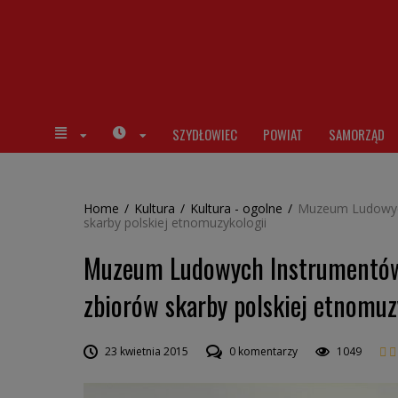
SZYDŁOWIEC
POWIAT
SAMORZĄD
Home
/
Kultura
/
Kultura - ogolne
/
Muzeum Ludowych
skarby polskiej etnomuzykologii
Muzeum Ludowych Instrumentów
zbiorów skarby polskiej etnomuz
23 kwietnia 2015
0 komentarzy
1049