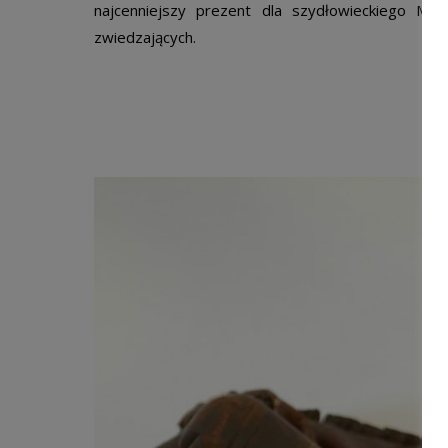
najcenniejszy prezent dla szydłowieckiego Mu
zwiedzających.