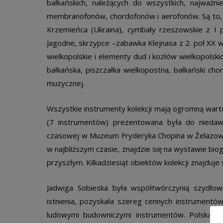
bałkańskich, należących do wszystkich, najważni
membranofonów, chordofonów i aerofonów. Są to, m.
Krzemieńca (Ukraina), cymbały rzeszowskie z I p
Jagodne, skrzypce –zabawka Klejnasa z 2. poł XX w.
wielkopolskie i elementy dud i kozłów wielkopolskic
bałkańska, piszczałka wielkopostna, bałkański cho
muzycznej.
Wszystkie instrumenty kolekcji mają ogromną warto
(7 instrumentów) prezentowana była do niedaw
czasowej w Muzeum Fryderyka Chopina w Żelazowej
w najbliższym czasie, znajdzie się na wystawie bio
przyszłym. Kilkadziesiąt obiektów kolekcji znajduje 
Jadwiga Sobieska była współtwórczynią szydłow
istnienia, pozyskała szereg cennych instrumentó
ludowymi budowniczymi instrumentów. Polska e