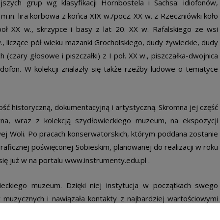
ejszych grup wg klasyfikacji Hornbostela i Sachsa: idiofonów,
in. lira korbowa z końca XIX w./pocz. XX w. z Rzeczniówki koło
oł XX w., skrzypce i basy z lat 20. XX w. Rafalskiego ze wsi
, liczące pół wieku mazanki Grocholskiego, dudy żywieckie, dudy
h (czary głosowe i piszczałki) z I poł. XX w., piszczałka-dwojnica
rdofon. W kolekcji znalazły się także rzeźby ludowe o tematyce
ść historyczną, dokumentacyjną i artystyczną. Skromna jej część
na, wraz z kolekcją szydłowieckiego muzeum, na ekspozycji
 Woli. Po pracach konserwatorskich, którym poddana zostanie
graficznej poświęconej Sobieskim, planowanej do realizacji w roku
się już w na portalu www.instrumenty.edu.pl .
ieckiego muzeum. Dzięki niej instytucja w początkach swego
w muzycznych i nawiązała kontakty z najbardziej wartościowymi
tnomuzykolog zmarła w Warszawie w 1995 r. Kolekcja ta to