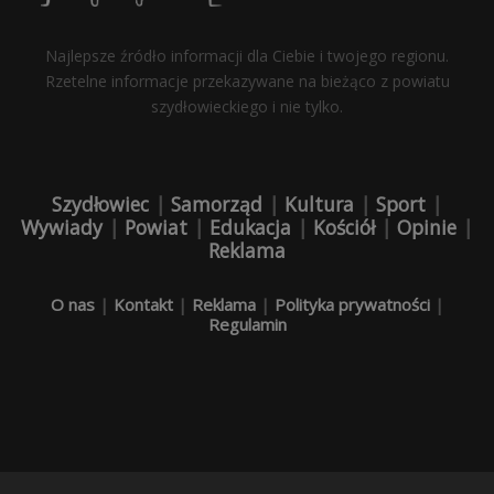
Najlepsze źródło informacji dla Ciebie i twojego regionu.
Rzetelne informacje przekazywane na bieżąco z powiatu
szydłowieckiego i nie tylko.
Szydłowiec
|
Samorząd
|
Kultura
|
Sport
|
Wywiady
|
Powiat
|
Edukacja
|
Kościół
|
Opinie
|
Reklama
O nas
|
Kontakt
|
Reklama
|
Polityka prywatności
|
Regulamin