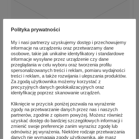
Polityka prywatności
My i nasi partnerzy uzyskujemy dostęp i przechowujemy
informacje na urządzeniu oraz przetwarzamy dane
osobowe, takie jak unikalne identyfikatory i standardowe
informacje wysyłane przez urządzenie czy dane
przeglądania w celu wyboru oraz tworzenia profilu
spersonalizowanych treści i reklam, pomiaru wydajności
treści i reklam, a także rozwijania i ulepszania produktów.
„Zdrowo jem, wiu0119cej wiem”
Za zgodą użytkownika możemy korzystać z
precyzyjnych danych geolokalizacyjnych oraz
identyfikację poprzez skanowanie urządzeń.
Kliknięcie w przycisk poniżej pozwala na wyrażenie
zgody na przetwarzanie danych przez nas i naszych
partnerów, zgodnie z opisem powyżej. Możesz również
uzyskać dostęp do bardziej szczegółowych informacji i
zmienić swoje preferencje zanim wyrazisz zgodę lub
odmówisz jej wyrażenia. Niektóre rodzaje przetwarzania
danych nie wymagają zgody użytkownika, ale masz