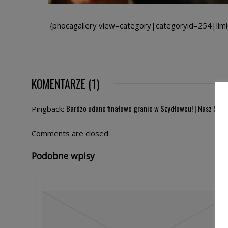
{phocagallery view=category|categoryid=254|limi
KOMENTARZE (1)
Bardzo udane finałowe granie w Szydłowcu! | Nasz Szyd
Pingback:
Comments are closed.
Podobne wpisy