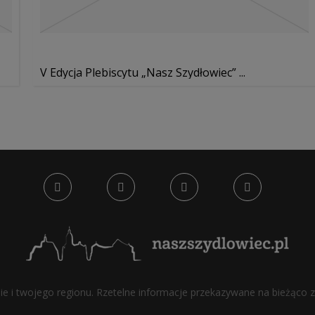
V Edycja Plebiscytu „Nasz Szydłowiec” ...
bie i twojego regionu. Rzetelne informacje przekazywane na bieżąco z 