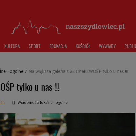
KULTURA
SPORT
EDUKACJA
KOŚCIÓŁ
WYWIADY
PUBLI
lne - ogolne
/
Największa galeria z 22 Finału WOŚP tylko u nas !!!
OŚP tylko u nas !!!
Wiadomości lokalne - ogolne