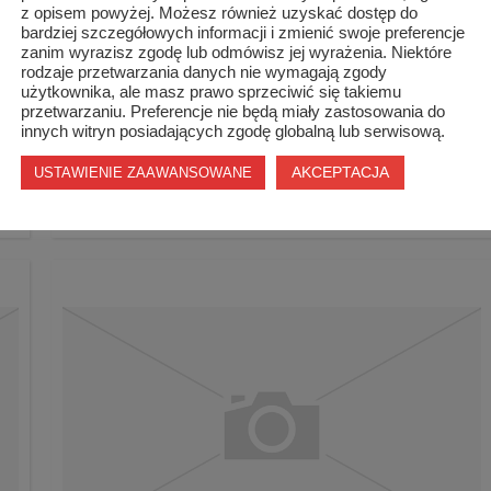
z opisem powyżej. Możesz również uzyskać dostęp do
bardziej szczegółowych informacji i zmienić swoje preferencje
zanim wyrazisz zgodę lub odmówisz jej wyrażenia. Niektóre
rodzaje przetwarzania danych nie wymagają zgody
użytkownika, ale masz prawo sprzeciwić się takiemu
przetwarzaniu. Preferencje nie będą miały zastosowania do
innych witryn posiadających zgodę globalną lub serwisową.
AKCEPTACJA
USTAWIENIE ZAAWANSOWANE
Beata i Marek Sokołowscy – pieszo do grobu ś...