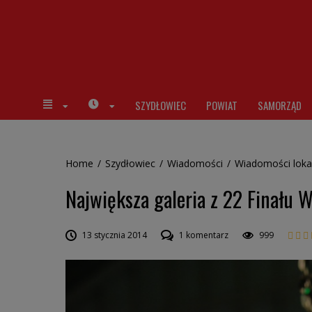
SZYDŁOWIEC
POWIAT
SAMORZĄD
Home
/
Szydłowiec
/
Wiadomości
/
Wiadomości loka
Największa galeria z 22 Finału W
13 stycznia 2014
1 komentarz
999