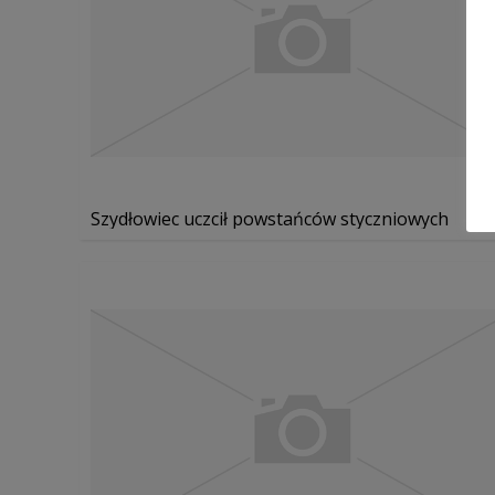
Szydłowiec uczcił powstańców styczniowych