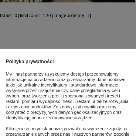
tstart=0|limitcount=120|imageordering=7}
Polityka prywatności
łowiec - portal informacyjny
My i nasi partnerzy uzyskujemy dostęp i przechowujemy
informacje na urządzeniu oraz przetwarzamy dane osobowe,
takie jak unikalne identyfikatory i standardowe informacje
wysyłane przez urządzenie czy dane przeglądania w celu
wyboru oraz tworzenia profilu spersonalizowanych treści i
reklam, pomiaru wydajności treści i reklam, a także rozwijania
i ulepszania produktów. Za zgodą użytkownika możemy
korzystać z precyzyjnych danych geolokalizacyjnych oraz
identyfikację poprzez skanowanie urządzeń.
Kliknięcie w przycisk poniżej pozwala na wyrażenie zgody na
przetwarzanie danych przez nas i naszych partnerów, zgodnie