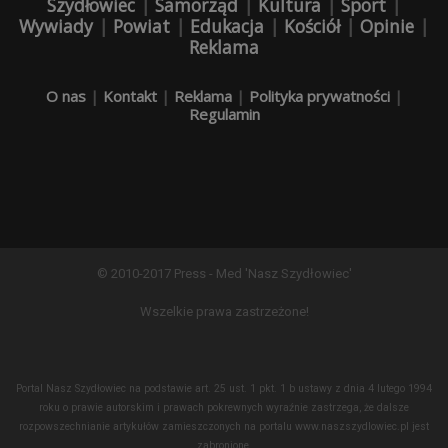
Szydłowiec
|
Samorząd
|
Kultura
|
Sport
|
Wywiady
|
Powiat
|
Edukacja
|
Kościół
|
Opinie
|
Reklama
O nas
|
Kontakt
|
Reklama
|
Polityka prywatności
|
Regulamin
© 2010-2017 Press - Med 'Nasz Szydłowiec'
Wszelkie prawa zastrzeżone!
Portal Nasz Szydłowiec na podstawie art. 25 ust. 1 pkt. 1 b ustawy z dnia 4 lutego 1994
roku o prawie autorskim i prawach pokrewnych wyraźnie zastrzega, że dalsze
rozpowszechnianie artykułów zamieszczonych na portalu www.naszszydlowiec.pl jest
zabronione.