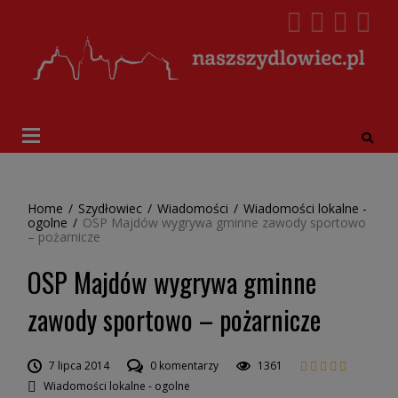
Home
/
Szydłowiec
/
Wiadomości
/
Wiadomości lokalne -
ogolne
/
OSP Majdów wygrywa gminne zawody sportowo
– pożarnicze
OSP Majdów wygrywa gminne
zawody sportowo – pożarnicze
7 lipca 2014
0 komentarzy
1361
Wiadomości lokalne - ogolne