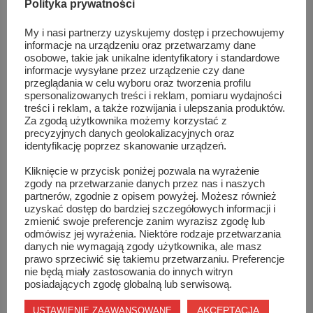
Polityka prywatności
My i nasi partnerzy uzyskujemy dostęp i przechowujemy
Podwórko Nivea w powiecie szydłowieckim? To
informacje na urządzeniu oraz przetwarzamy dane
zależy...
osobowe, takie jak unikalne identyfikatory i standardowe
informacje wysyłane przez urządzenie czy dane
przeglądania w celu wyboru oraz tworzenia profilu
spersonalizowanych treści i reklam, pomiaru wydajności
treści i reklam, a także rozwijania i ulepszania produktów.
Za zgodą użytkownika możemy korzystać z
precyzyjnych danych geolokalizacyjnych oraz
identyfikację poprzez skanowanie urządzeń.
Kliknięcie w przycisk poniżej pozwala na wyrażenie
zgody na przetwarzanie danych przez nas i naszych
partnerów, zgodnie z opisem powyżej. Możesz również
uzyskać dostęp do bardziej szczegółowych informacji i
zmienić swoje preferencje zanim wyrazisz zgodę lub
odmówisz jej wyrażenia. Niektóre rodzaje przetwarzania
danych nie wymagają zgody użytkownika, ale masz
prawo sprzeciwić się takiemu przetwarzaniu. Preferencje
nie będą miały zastosowania do innych witryn
posiadających zgodę globalną lub serwisową.
Góra Trzech Krzyży posprzątana
AKCEPTACJA
USTAWIENIE ZAAWANSOWANE