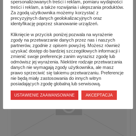
spersonalizowanych treści i reklam, pomiaru wydajności
treści i reklam, a także rozwijania i ulepszania produktów.
Za zgodą użytkownika możemy korzystać z
precyzyjnych danych geolokalizacyjnych oraz
identyfikację poprzez skanowanie urządzeń.
Kliknięcie w przycisk poniżej pozwala na wyrażenie
zgody na przetwarzanie danych przez nas i naszych
partnerów, zgodnie z opisem powyżej. Możesz również
LGD „Razem na Piaskowcu” zaprasza!
uzyskać dostęp do bardziej szczegółowych informacji i
zmienić swoje preferencje zanim wyrazisz zgodę lub
odmówisz jej wyrażenia. Niektóre rodzaje przetwarzania
danych nie wymagają zgody użytkownika, ale masz
prawo sprzeciwić się takiemu przetwarzaniu. Preferencje
nie będą miały zastosowania do innych witryn
posiadających zgodę globalną lub serwisową.
AKCEPTACJA
USTAWIENIE ZAAWANSOWANE