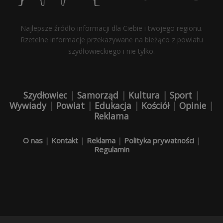
Najlepsze źródło informacji dla Ciebie i twojego regionu.
Rzetelne informacje przekazywane na bieżąco z powiatu
szydłowieckiego i nie tylko.
Szydłowiec
|
Samorząd
|
Kultura
|
Sport
|
Wywiady
|
Powiat
|
Edukacja
|
Kościół
|
Opinie
|
Reklama
O nas
|
Kontakt
|
Reklama
|
Polityka prywatności
|
Regulamin